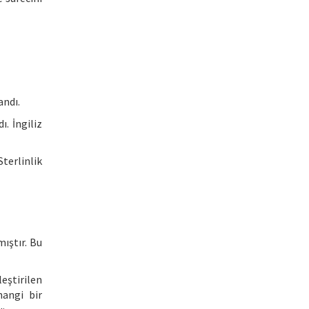
andı.
. İngiliz
Sterlinlik
mıştır. Bu
eştirilen
hangi bir