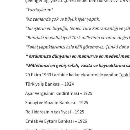
çekingenliği yoktu. Çünkü hedef belli idi ve ATATÜRK 
“Yurttaşlarım!
“Az zamanda
çok ve büyük işler
yaptık.
“Bu işlerin en büyüğü, temeli Türk kahramanlığı ve yü
“Bundaki muvaffakiyeti Türk milletinin ve onun değer
“Fakat yaptıklarımızı asla kâfi göremeyiz. Çünkü dah
“Yurdumuzu dünyanın en mamur ve en medeni memlek
“Milletimizi en geniş refah, vasıta ve kaynaklarına sa
29 Ekim 1933 tarihine kadar ekonomide yapılan
“çok 
Türkiye İş Bankası – 1924
Aşar Vergisinin kaldırılması – 1925
Sanayi ve Maadin Bankası – 1925
Reji İdaresinin tasfiyesi – 1925
Emlak ve Eytam Bankası – 1926