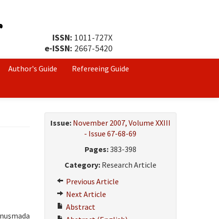
ISSN:
1011-727X
e-ISSN:
2667-5420
Author's Guide
Refereeing Guide
Issue:
November 2007, Volume XXIII
- Issue 67-68-69
Pages:
383-398
Category:
Research Article
Previous Article
Next Article
Abstract
konuşmada