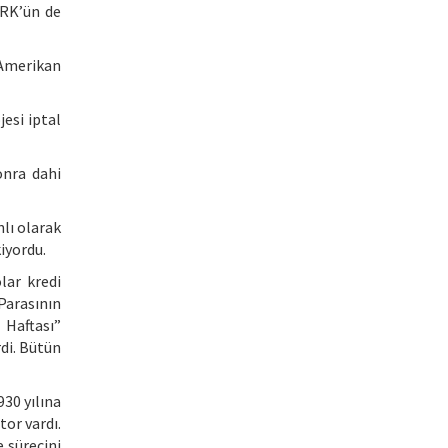
ÜRK’ün de
 Amerikan
esi iptal
onra dahi
nlı olarak
iyordu.
lar kredi
Parasının
 Haftası”
di. Bütün
930 yılına
tor vardı.
 sürecini