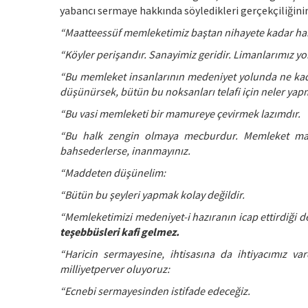
yabancı sermaye hakkında söyledikleri gerçekçiliğinin
“Maatteessüf memleketimiz baştan nihayete kadar har
“Köyler perişandır. Sanayimiz geridir. Limanlarımız yo
“Bu memleket insanlarının medeniyet yolunda ne kada
düşünürsek, bütün bu noksanları telafi için neler y
“Bu vasi memleketi bir mamureye çevirmek lazımdır.
“Bu halk zengin olmaya mecburdur. Memleket ma
bahsederlerse, inanmayınız.
“Maddeten düşünelim:
“Bütün bu şeyleri yapmak kolay değildir.
“Memleketimizi medeniyet-i hazıranın icap ettirdiği der
teşebbüsleri kafi gelmez.
“Haricin sermayesine, ihtisasına da ihtiyacımız var
milliyetperver oluyoruz:
“Ecnebi sermayesinden istifade edeceğiz.