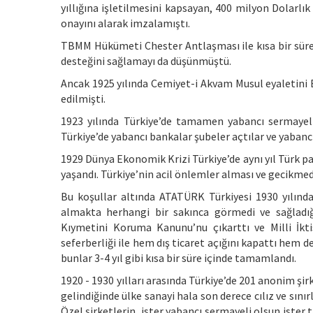
yıllığına işletilmesini kapsayan, 400 milyon Dolar
onayını alarak imzalamıştı.
TBMM Hükümeti Chester Antlaşması ile kısa bir sür
desteğini sağlamayı da düşünmüştü.
Ancak 1925 yılında Cemiyet-i Akvam Musul eyaletini 
edilmişti.
1923 yılında Türkiye’de tamamen yabancı sermayeli
Türkiye’de yabancı bankalar şubeler açtılar ve yabancı
1929 Dünya Ekonomik Krizi Türkiye’de aynı yıl Türk par
yaşandı. Türkiye’nin acil önlemler alması ve gecikme
Bu koşullar altında ATATÜRK Türkiyesi 1930 yılında
almakta herhangi bir sakınca görmedi ve sağladığ
Kıymetini Koruma Kanunu’nu çıkarttı ve Milli İktis
seferberliği ile hem dış ticaret açığını kapattı hem 
bunlar 3-4 yıl gibi kısa bir süre içinde tamamlandı.
1920 - 1930 yılları arasında Türkiye’de 201 anonim şi
gelindiğinde ülke sanayi hala son derece cılız ve sınır
Özel şirketlerin, ister yabancı sermayeli olsun iste