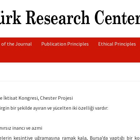
 of the Journal
Publication Principles
Ethical Principles
e İktisat Kongresi, Chester Projesi
n bir şekilde ayıran ve yücelten iki özelliği vardır:
ırsız inancı ve azmi
erin kesintiye uğramasına ramak kala, Bursa’da yaptığı bir 