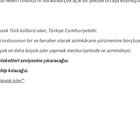
bu hedefi Onuncu Yıl nutkunda çok açık bir şekilde ortaya koymuşt
ksek Türk kültürü olan, Türkiye Cumhuriyetidir.
li ordusunun bir ve beraber olarak azimkârane yürümesine borçluy
a çok ve daha büyük işler yapmak mecburiyetinde ve azmindeyiz.
etleri seviyesine çıkaracağız.
hip kılacağız.
büyük işler”
: