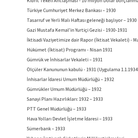
Kibrit Tekeli Antlaşması - 10 milyon Dolar borçlanm
Türkiye Cumhuriyet Merkez Bankası – 1930
Tasarruf ve Yerli Malı Haftası geleneği başlıyor – 1930
Gazi Mustafa Kemal’in Yurtiçi Gezisi - 1930-1931
İktisadi Vaziyetimize dair Rapor (İktisat Vekaleti) - M
Hükümet (İktisat) Programı - Nisan 1931
Gümrük ve İnhisarlar Vekaleti – 1931
Ölçüler Kanununun kabulü - 1931 (Uygulama 1.1.1934
İnhisarlar İdaresi Umum Müdürlüğü – 1932
Gümrükler Umum Müdürlüğü – 1932
Sanayi Planı Hazırlıkları: 1932 – 1933
PTT Genel Müdürlüğü – 1933
Hava Yolları Devlet İşletme İdaresi – 1933
Sümerbank – 1933