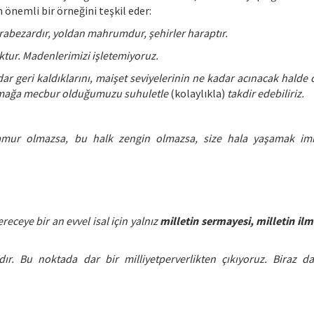
 önemli bir örneğini teşkil eder:
abezardır, yoldan mahrumdur, şehirler haraptır.
ktur. Madenlerimizi işletemiyoruz.
r geri kaldıklarını, maişet seviyelerinin ne kadar acınacak halde
apmağa mecbur olduğumuzu suhuletle
(kolaylıkla)
takdir edebiliriz.
mur olmazsa, bu halk zengin olmazsa, size hala yaşamak im
eceye bir an evvel isal için yalnız
milletin sermayesi, milletin ilm
dır. Bu noktada dar bir milliyetperverlikten çıkıyoruz. Biraz d