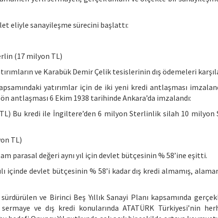
let eliyle sanayileşme sürecini başlattı:
erlin (17 milyon TL)
 yatırımların ve Karabük Demir Çelik tesislerinin dış ödemeleri karşıl
apsamındaki yatırımlar için de iki yeni kredi antlaşması imzalandı
 ön antlaşması 6 Ekim 1938 tarihinde Ankara’da imzalandı:
TL) Bu kredi ile İngiltere’den 6 milyon Sterlinlik silah 10 milyon 
yon TL)
m parasal değeri aynı yıl için devlet bütçesinin % 58’ine eşitti.
ılı içinde devlet bütçesinin % 58’i kadar dış kredi almamış, alama
i sürdürülen ve Birinci Beş Yıllık Sanayi Planı kapsamında gerçekl
 sermaye ve dış kredi konularında ATATÜRK Türkiyesi’nin her