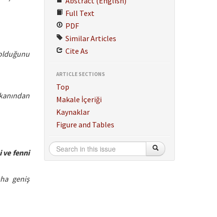
Abstract (English)
Full Text
PDF
Similar Articles
Cite As
 olduğunu
ARTICLE SECTIONS
Top
kanından
Makale İçeriği
Kaynaklar
Figure and Tables
i ve fenni
aha geniş