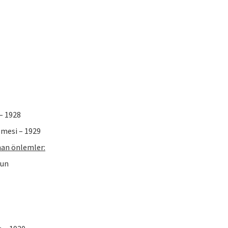
– 1928
lmesi – 1929
nan önlemler:
nun