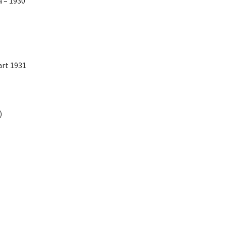
a – 1930
art 1931
)