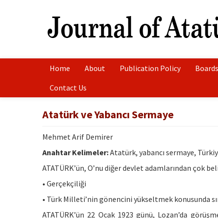
Home
About
Publication Policy
Boards
Contact Us
Atatürk ve Yabancı Sermaye
Mehmet Arif Demirer
Anahtar Kelimeler:
Atatürk, yabancı sermaye, Türkiy
ATATÜRK’ün, O’nu diğer devlet adamlarından çok belirgi
• Gerçekçiliği
• Türk Milleti’nin gönencini yükseltmek konusunda sın
ATATÜRK’ün 22 Ocak 1923 günü, Lozan’da görüşmel