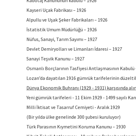
Kabotaj Kanununun kabulü – 1926
Kayseri Uçak Fabrikası – 1926
Alpullu ve Uşak Şeker Fabrikaları – 1926
İstatistik Umum Müdürlüğü – 1926
Nüfus, Sanayi, Tarım Sayımı – 1927
Devlet Demiryolları ve Limanları İdaresi – 1927
Sanayi Teşvik Kanunu – 1927
Osmanlı Borçlarının Tasfiyesi Antlaşmasının Kabulü 
Lozan’da dayatılan 1916 gümrük tarifelerinin düzelti
Dünya Ekonomik Buhranı (1929 - 1931) karşısında alı
Yeni gümrük tarifeleri - 11 Ekim 1929 - 1499 sayılı Ka
Milli İktisat ve Tasarruf Cemiyeti - Aralık 1929
(Bir yılda ülke genelinde 300 şubesi kuruluyor)
Türk Parasının Kıymetini Koruma Kanunu – 1930