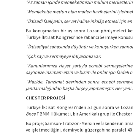
“Az zaman içinde memleketimizin mühim merkezlerini 
“Memlekette metfun olan maden hazînelerini işletmek
“İktisadi faaliyetin, servet haline inkılâp etmesi için en
Bu konuşmadan bir ay sonra Lozan görüşmeleri kesi
Türkiye İktisat Kongresi’nde Yabancı Sermaye konusu
“İktisadiyat sahasında düşünür ve konuşurken zannolu
“Çok say ve sermayeye ihtiyacımız var.
“Kanunlarımıza riayet şartıyla ecnebi sermayelerin
say’imize inzimam etsin ve bizim ile onlar için faideli n
“Mazide, Tanzimat devrinden sonra ecnebi sermaye
jandarmalığından başka birşey yapmamıştır. Her yeni m
CHESTER PROJESİ
Türkiye İktisat Kongresi’nden 51 gün sonra ve Lozan
önce
TBMM Hükümeti, bir Amerikalı grup ile Chester P
Bu proje; Samsun-Trabzon-Mersin ve İskenderun lima
ve işletmeciliğini, demiryolu güzergahına paralel 40