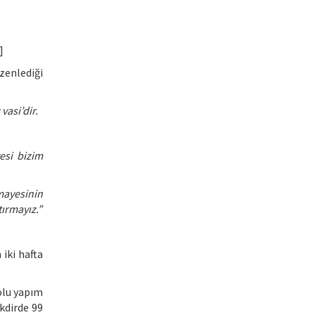
]
zenlediği
asi’dir.
esi bizim
mayesinin
ırmayız.”
iki hafta
olu yapım
kdirde 99