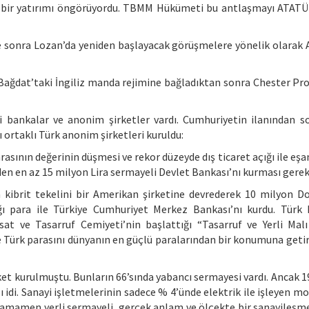
lık bir yatırımı öngörüyordu. TBMM Hükümeti bu antlaşmayı ATAT
e sonra Lozan’da yeniden başlayacak görüşmelere yönelik olarak
Bağdat’taki İngiliz manda rejimine bağladıktan sonra Chester Proj
 bankalar ve anonim şirketler vardı. Cumhuriyetin ilanından s
 ortaklı Türk anonim şirketleri kuruldu:
asının değerinin düşmesi ve rekor düzeyde dış ticaret açığı ile eşa
den en az 15 milyon Lira sermayeli Devlet Bankası’nı kurması gerek
 kibrit tekelini bir Amerikan şirketine devrederek 10 milyon Do
ı para ile Türkiye Cumhuriyet Merkez Bankası’nı kurdu. Türk 
at ve Tasarruf Cemiyeti’nin başlattığı “Tasarruf ve Yerli Malı
de Türk parasını dünyanın en güçlü paralarından bir konumuna getir
rket kurulmuştu. Bunların 66’sında yabancı sermayesi vardı. Ancak 1
lı idi. Sanayi işletmelerinin sadece % 4’ünde elektrik ile işleyen mo
r tamamen yerli sermayeli, gerçek anlam ve ölçekte bir sanayileşme