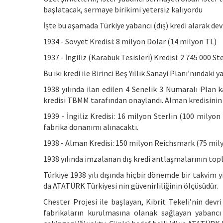
başlatacak, sermaye birikimi yetersiz kalıyordu
İşte bu aşamada Türkiye yabancı (dış) kredi alarak dev
1934 - Sovyet Kredisi: 8 milyon Dolar (14 milyon TL)
1937 - İngiliz (Karabük Tesisleri) Kredisi: 2 745 000 St
Bu iki kredi ile Birinci Beş Yıllık Sanayi Planı’nındaki
1938 yılında ilan edilen 4 Senelik 3 Numaralı Plan k
kredisi TBMM tarafından onaylandı. Alman kredisinin
1939 - İngiliz Kredisi: 16 milyon Sterlin (100 milyon 
fabrika donanımı alınacaktı.
1938 - Alman Kredisi: 150 milyon Reichsmark (75 mil
1938 yılında imzalanan dış kredi antlaşmalarının topla
Türkiye 1938 yılı dışında hiçbir dönemde bir takvim y
da ATATÜRK Türkiyesi nin güvenirliliğinin ölçüsüdür.
Chester Projesi ile başlayan, Kibrit Tekeli’nin devr
fabrikaların kurulmasına olanak sağlayan yabancı