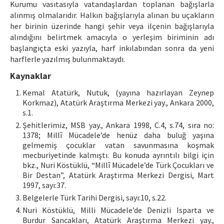
Kurumu vasıtasıyla vatandaşlardan toplanan bağışlarla
alınmış olmalarıdır. Halkın bağışlarıyla alınan bu uçakların
her birinin üzerinde hangi şehir veya ilçenin bağışlarıyla
alındığını belirtmek amacıyla o yerleşim biriminin adı
başlangıçta eski yazıyla, harf inkılabından sonra da yeni
harflerle yazılmış bulunmaktaydı.
Kaynaklar
Kemal Atatürk, Nutuk, (yayına hazırlayan Zeynep
Korkmaz), Atatürk Araştırma Merkezi yay., Ankara 2000,
s.1.
Şehitlerimiz, MSB yay., Ankara 1998, C.4, s.74, sıra no:
1378; Millî Mücadele’de henüz daha buluğ yaşına
gelmemiş çocuklar vatan savunmasına koşmak
mecburiyetinde kalmıştı. Bu konuda ayrıntılı bilgi için
bkz., Nuri Köstüklü, “Millî Mücadele’de Türk Çocukları ve
Bir Destan”, Atatürk Araştırma Merkezi Dergisi, Mart
1997, sayı:37.
Belgelerle Türk Tarihi Dergisi, sayı:10, s.22.
Nuri Köstüklü, Milli Mücadele’de Denizli Isparta ve
Burdur Sancakları, Atatürk Araştırma Merkezi yay.,