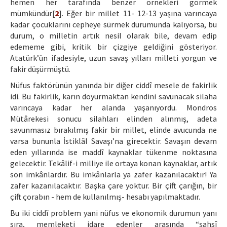
hemen her tarafında benzer örnekleri görmek
mümkündür[
2
]. Eğer bir millet 11- 12-13 yaşına varıncaya
kadar çocuklarını cepheye sürmek durumunda kalıyorsa, bu
durum, o milletin artık nesil olarak bile, devam edip
edememe gibi, kritik bir çizgiye geldiğini gösteriyor.
Atatürk’ün ifadesiyle, uzun savaş yılları milleti yorgun ve
fakir düşürmüştü.
Nüfus faktörünün yanında bir diğer ciddî mesele de fakirlik
idi. Bu fakirlik, karın doyurmaktan kendini savunacak silaha
varıncaya kadar her alanda yaşanıyordu. Mondros
Mütârekesi sonucu silahları elinden alınmış, adeta
savunmasız bırakılmış fakir bir millet, elinde avucunda ne
varsa bununla İstiklâl Savaşı’na girecektir. Savaşın devam
eden yıllarında ise maddî kaynaklar tükenme noktasına
gelecektir. Tekâlif-i milliye ile ortaya konan kaynaklar, artık
son imkânlardır. Bu imkânlarla ya zafer kazanılacaktır! Ya
zafer kazanılacaktır. Başka çare yoktur. Bir çift çarığın, bir
çift çorabın - hem de kullanılmış- hesabı yapılmaktadır.
Bu iki ciddî problem yani nüfus ve ekonomik durumun yanı
sıra, memleketi idare edenler arasında “şahsî