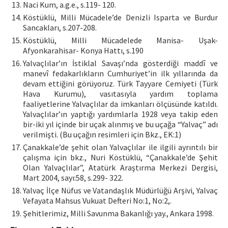
Naci Kum, a.g.e., s.119- 120.
Köstüklü, Milli Mücadele’de Denizli Isparta ve Burdur
Sancakları, s.207-208.
Köstüklü, Milli Mücadelede Manisa- Uşak-
Afyonkarahisar- Konya Hattı, s.190
Yalvaçlılar’ın İstiklal Savaşı’nda gösterdiği maddî ve
manevî fedakarlıkların Cumhuriyet’in ilk yıllarında da
devam ettiğini görüyoruz. Türk Tayyare Cemiyeti (Türk
Hava Kurumu), vasıtasıyla yardım toplama
faaliyetlerine Yalvaçlılar da imkanları ölçüsünde katıldı.
Yalvaçlılar’ın yaptığı yardımlarla 1928 veya takip eden
bir-iki yıl içinde bir uçak alınmış ve bu uçağa “Yalvaç” adı
verilmişti. (Bu uçağın resimleri için Bkz., EK:1)
Çanakkale’de şehit olan Yalvaçlılar ile ilgili ayrıntılı bir
çalışma için bkz., Nuri Köstüklü, “Çanakkale’de Şehit
Olan Yalvaçlılar”, Atatürk Araştırma Merkezi Dergisi,
Mart 2004, sayı:58, s.299- 322.
Yalvaç İlçe Nüfus ve Vatandaşlık Müdürlüğü Arşivi, Yalvaç
Vefayata Mahsus Vukuat Defteri No:1, No:2,.
Şehitlerimiz, Milli Savunma Bakanlığı yay., Ankara 1998.