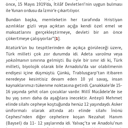
önce, 15 Mayıs 1919’da, İtilâf Devletleri’nin uygun bulması
ile Yunan ordusu da İzmir’e çıkartılıyor.
Bundan başka, memleketin her tarafında Hristiyan
azınlıklar gizli veya açıktan açığa kendi özel emel ve
maksatlarını gerçekleştirmeye, devleti bir an önce
çökertmeye çalışıyorlar”[
1
].
Atatürk’ün bu tespitlerinden de açıkça görüleceği üzere,
Türk milleti çok zor durumda idi. Adeta
varolma
veya
yokolmanın
sınırına gelmişti. Bu öyle bir sınır idi ki, Türk
milleti, biyolojik olarak bile Arnadolu’da var olabilmenin
endişesi içine düşmüştü. Çünkü, Trablusgarp’tan itibaren
neredeyse kesintisiz devam eden 10 yıl savaş, insan
kaynaklarımızı tükenme noktasına getirdi. Çanakkale’de 15-
16 yaşında şehit olan çocuklar vardır. Millî Mücâdele’de ise
bu yaş sınırı daha da aşağılara inecektir. Antepli Mehmet
elinde silahı cepheye koştuğunda henüz 12 yaşındaydı. Asker
üniformalı olarak altında atı elinde silahı İnönü
Cephesi’nden diğer cephelere koşan Nezahat Hanım
(Baysel) da 11- 12 yaşlarında idi. Yalvaç’ta ve Anadolu’nun