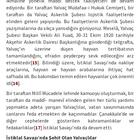
ikmaline yönelik maddî destek faaliyetleri de devam
ediyordu. Bir taraftan Yalvaç Müdafaa-i Hukuk Cemiyeti, bir
taraftan da Yalvaç Askerlik Şubesi lojistik faaliyetlerde
elinden geleni yapıyordu. Bu faaliyetlerin Askerlik Şubesi
yazışmalarına da sıkça yansıdığını görüyoruz. Meselâ, Yalvaç
Şubesi Başkan Vekili Ali Fuad, 30-31 Ekim 1920 tarihiyle
Akşehir Askerlik Dairesi Başkanlığına gönderdiği telgrafta,
Yalvaç’ın üzerine düşen hayvan tertibatının
tamamlandığını, efradın peyderpey sevk edileceğini arz
etmektedir[
15
]. Bilindiği üzere, İstiklal Savaşı’nda nakliye
araçlarına, hayvan ve hayvan arabalarına ihtiyaç hat
safhada idi. Bu bakımdan temin edilen hayvanlar çok önemli
idi[
16
].
Bir taraftan Millî Mücadele lehinde kamuoyu oluşturmak, bir
taraftan da maddî- manevî elinden gelen her türlü yardımı
yapmakta adeta yarışan Yalvaçlılar, vatan savunmasında
canlarını feda etmekten de kaçınmadılar. Çanakkale’de ve
diğer cephelerde gösterilen kahramanlıklar ve
fedakarlıklar[
17
] İstiklal Savaşı’nda da devam etti.
İstiklal Savaşı’nda Şehit Olan Yalvaçlılar