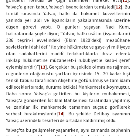
gönderdi. Kendisi de Çiğil üzerinden hareket etti[
11
].
Yalvaç'a giren tabur, Yalvaç'ı isyancılardan temizledi[
12
]. Bu
tenkil sırasında Yalvaç halkı da hükümet kuvvetlerinin
yanında yer aldı ve isyancıların yakalanmasında üzerine
düşen görevi yaptı. O günleri yaşayan Naci Kum,
hatıralarında şöyle diyor; “Yalvaç halkı usâtın (isyancıların)
336 teşrin-i evvelindeki (Ekim 1920'deki) mezbûhane
savletlerini dahi def ' ile yine hükümete ve gaye-yi milliyeye
olan sadakatlerini maddî fedakarlıklarla ibraz ederek
inkılap hükümetine müzaheret-i rububiyetle kesb-i şeref
eylemişler(dir)”[
13
]. Gerçekler bu şekilde olmasına rağmen,
o günlerin olağanüstü şartları içerisinde 15- 20 kadar kişi
tenkil taburu tarafından Akşehir'e götürülmüş ve tam idam
edilecekleri sırada, duruma İstiklal Mahkemesi elkoymuştur.
Daha sonra Yalvaç'a getirilen bu kişilerin muhakemesi,
Yalvaç'a gönderilen İstiklal Mahkemesi tarafından yapılmış
ve zanlılar ilk mahkemede tamamen suçsuz görülerek
serbest bırakılmışlardır[
14
]. Bu şekilde Delibaş isyanının
Yalvaç üzerindeki tesirleri de ortadan kaldırılmış oldu.
Yalvaç'ta bu gelişmeler yaşanırken, aynı zamanda cephenin