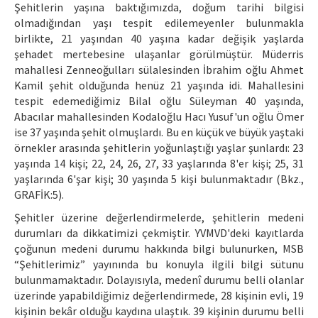
Şehitlerin yaşına baktığımızda, doğum tarihi bilgisi
olmadığından yaşı tespit edilemeyenler bulunmakla
birlikte, 21 yaşından 40 yaşına kadar değişik yaşlarda
şehadet mertebesine ulaşanlar görülmüştür. Müderris
mahallesi Zenneoğulları sülalesinden İbrahim oğlu Ahmet
Kamil şehit olduğunda henüz 21 yaşında idi. Mahallesini
tespit edemediğimiz Bilal oğlu Süleyman 40 yaşında,
Abacılar mahallesinden Kodaloğlu Hacı Yusuf'un oğlu Ömer
ise 37 yaşında şehit olmuşlardı. Bu en küçük ve büyük yaştaki
örnekler arasında şehitlerin yoğunlaştığı yaşlar şunlardı: 23
yaşında 14 kişi; 22, 24, 26, 27, 33 yaşlarında 8'er kişi; 25, 31
yaşlarında 6'şar kişi; 30 yaşında 5 kişi bulunmaktadır (Bkz.,
GRAFİK:5).
Şehitler üzerine değerlendirmelerde, şehitlerin medeni
durumları da dikkatimizi çekmiştir. YVMVD'deki kayıtlarda
çoğunun medeni durumu hakkında bilgi bulunurken, MSB
“Şehitlerimiz” yayınında bu konuyla ilgili bilgi sütunu
bulunmamaktadır. Dolayısıyla, medenî durumu belli olanlar
üzerinde yapabildiğimiz değerlendirmede, 28 kişinin evli, 19
kişinin bekâr olduğu kaydına ulaştık. 39 kişinin durumu belli