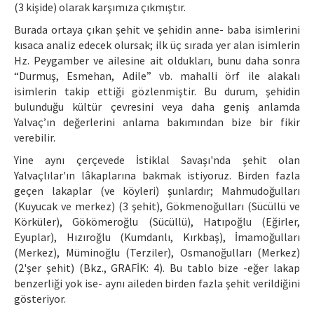
(3 kişide) olarak karşımıza çıkmıştır.
Burada ortaya çıkan şehit ve şehidin anne- baba isimlerini
kısaca analiz edecek olursak; ilk üç sırada yer alan isimlerin
Hz. Peygamber ve ailesine ait oldukları, bunu daha sonra
“Durmuş, Esmehan, Adile” vb. mahalli örf ile alakalı
isimlerin takip ettiği gözlenmiştir. Bu durum, şehidin
bulunduğu kültür çevresini veya daha geniş anlamda
Yalvaç’ın değerlerini anlama bakımından bize bir fikir
verebilir.
Yine aynı çerçevede İstiklal Savaşı'nda şehit olan
Yalvaçlılar'ın lâkaplarına bakmak istiyoruz. Birden fazla
geçen lakaplar (ve köyleri) şunlardır; Mahmudoğulları
(Kuyucak ve merkez) (3 şehit), Gökmenoğulları (Sücüllü ve
Körküler), Gökömeroğlu (Sücüllü), Hatıpoğlu (Eğirler,
Eyuplar), Hızıroğlu (Kumdanlı, Kırkbaş), İmamoğulları
(Merkez), Müminoğlu (Terziler), Osmanoğulları (Merkez)
(2'şer şehit) (Bkz., GRAFİK: 4). Bu tablo bize -eğer lakap
benzerliği yok ise- aynı aileden birden fazla şehit verildiğini
gösteriyor.