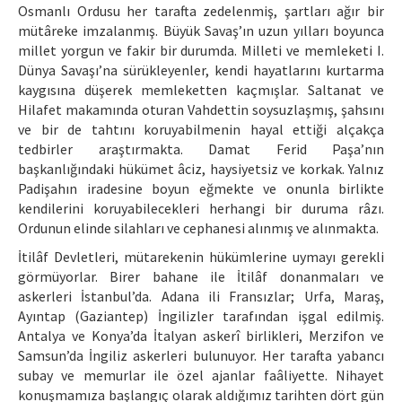
Osmanlı Ordusu her tarafta zedelenmiş, şartları ağır bir
mütâreke imzalanmış. Büyük Savaş’ın uzun yılları boyunca
millet yorgun ve fakir bir durumda. Milleti ve memleketi I.
Dünya Savaşı’na sürükleyenler, kendi hayatlarını kurtarma
kaygısına düşerek memleketten kaçmışlar. Saltanat ve
Hilafet makamında oturan Vahdettin soysuzlaşmış, şahsını
ve bir de tahtını koruyabilmenin hayal ettiği alçakça
tedbirler araştırmakta. Damat Ferid Paşa’nın
başkanlığındaki hükümet âciz, haysiyetsiz ve korkak. Yalnız
Padişahın iradesine boyun eğmekte ve onunla birlikte
kendilerini koruyabilecekleri herhangi bir duruma râzı.
Ordunun elinde silahları ve cephanesi alınmış ve alınmakta.
İtilâf Devletleri, mütarekenin hükümlerine uymayı gerekli
görmüyorlar. Birer bahane ile İtilâf donanmaları ve
askerleri İstanbul’da. Adana ili Fransızlar; Urfa, Maraş,
Ayıntap (Gaziantep) İngilizler tarafından işgal edilmiş.
Antalya ve Konya’da İtalyan askerî birlikleri, Merzifon ve
Samsun’da İngiliz askerleri bulunuyor. Her tarafta yabancı
subay ve memurlar ile özel ajanlar faâliyette. Nihayet
konuşmamıza başlangıç olarak aldığımız tarihten dört gün