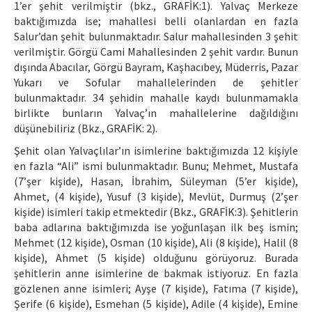
1’er şehit verilmiştir (bkz., GRAFİK:1). Yalvaç Merkeze
baktığımızda ise; mahallesi belli olanlardan en fazla
Salur’dan şehit bulunmaktadır. Salur mahallesinden 3 şehit
verilmiştir. Görgü Cami Mahallesinden 2 şehit vardır. Bunun
dışında Abacılar, Görgü Bayram, Kaşhacıbey, Müderris, Pazar
Yukarı ve Sofular mahallelerinden de şehitler
bulunmaktadır. 34 şehidin mahalle kaydı bulunmamakla
birlikte bunların Yalvaç’ın mahallelerine dağıldığını
düşünebiliriz (Bkz., GRAFİK: 2).
Şehit olan Yalvaçlılar’ın isimlerine baktığımızda 12 kişiyle
en fazla “Ali” ismi bulunmaktadır. Bunu; Mehmet, Mustafa
(7’şer kişide), Hasan, İbrahim, Süleyman (5’er kişide),
Ahmet, (4 kişide), Yusuf (3 kişide), Mevlüt, Durmuş (2’şer
kişide) isimleri takip etmektedir (Bkz., GRAFİK:3). Şehitlerin
baba adlarına baktığımızda ise yoğunlaşan ilk beş ismin;
Mehmet (12 kişide), Osman (10 kişide), Ali (8 kişide), Halil (8
kişide), Ahmet (5 kişide) olduğunu görüyoruz. Burada
şehitlerin anne isimlerine de bakmak istiyoruz. En fazla
gözlenen anne isimleri; Ayşe (7 kişide), Fatıma (7 kişide),
Şerife (6 kişide), Esmehan (5 kişide), Adile (4 kişide), Emine