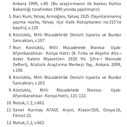
Ankara 1999, s.90. (Bu araştırmanın iik baskısı Kültür
Bakanlığı tarafından 1990 yılında yapılmıştır).
Naci Kum, Yalvaç Armağanı, Yalvaç 1925 (Yayınlanmamış
yazma nüsha, Yalvaç ilçe Halk Kütüphanesi no:315’te
kayıtlı), s.120.
Köstüklü, Milli Mücadele’de Denizli Isparta ve Burdur
Sancakları, s.107.
Nuri Köstüklü, Milli Mücadelede Manisa- Uşak-
Afyonkarahisar- Konya Hattı (8. Fırka ve Akşehir Ahz-ı
Asker Kalem Riyasetleri 1920 Yılı Şifre-i Mevrude
Defteri), Atatürk Araştırma Merkezi Yay., Ankara 2009,
s.100.
Köstüklü, Milli Mücadele’de Denizli Isparta ve Burdur
Sancakları, s.203.
Köstüklü, Milli Mücadelede Manisa- Uşak-
Afyonkarahisar- Konya Hattı, 121-122.
Nutuk, C.2, s.662.
Genel Kurmay ATASE Arşivi, Klasör:559, Dosya:16,
Fihrist:32.
Nutuk, C.2, s.662.