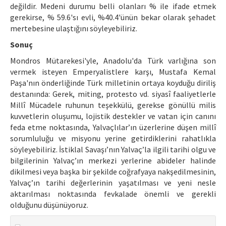
değildir. Medeni durumu belli olanları % ile ifade etmek
gerekirse, % 59.6'sı evli, %40.4'ünün bekar olarak şehadet
mertebesine ulaştığını söyleyebiliriz.
Sonuç
Mondros Mütarekesi'yle, Anadolu'da Türk varlığına son
vermek isteyen Emperyalistlere karşı, Mustafa Kemal
Paşa'nın önderliğinde Türk milletinin ortaya koyduğu diriliş
destanında: Gerek, miting, protesto vd. siyasî faaliyetlerle
Millî Mücadele ruhunun teşekkülü, gerekse gönüllü milis
kuvvetlerin oluşumu, lojistik destekler ve vatan için canını
feda etme noktasında, Yalvaçlılar’ın üzerlerine düşen millî
sorumluluğu ve misyonu yerine getirdiklerini rahatlıkla
söyleyebiliriz. İstiklal Savaşı’nın Yalvaç’la ilgili tarihi olgu ve
bilgilerinin Yalvaç’ın merkezi yerlerine abideler halinde
dikilmesi veya başka bir şekilde coğrafyaya nakşedilmesinin,
Yalvaç’ın tarihi değerlerinin yaşatılması ve yeni nesle
aktarılması noktasında fevkalade önemli ve gerekli
olduğunu düşünüyoruz.