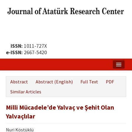
ISSN:
1011-727X
e-ISSN:
2667-5420
Home
Abstract
Abstract (English)
Full Text
PDF
About
Similar Articles
Publication Policy
Milli Mücadele’de Yalvaç ve Şehit Olan
Boards of the Journal
Yalvaçlılar
Publication Principles
Nuri Köstüklü