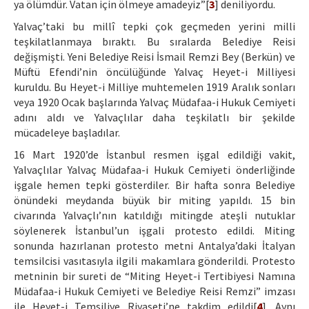
ya ölümdür. Vatan için ölmeye amadeyiz”[
3
] deniliyordu.
Yalvaç’taki bu millî tepki çok geçmeden yerini milli
teşkilatlanmaya bıraktı. Bu sıralarda Belediye Reisi
değişmişti. Yeni Belediye Reisi İsmail Remzi Bey (Berkün) ve
Müftü Efendi’nin öncülüğünde Yalvaç Heyet-i Milliyesi
kuruldu. Bu Heyet-i Milliye muhtemelen 1919 Aralık sonları
veya 1920 Ocak başlarında Yalvaç Müdafaa-i Hukuk Cemiyeti
adını aldı ve Yalvaçlılar daha teşkilatlı bir şekilde
mücadeleye başladılar.
16 Mart 1920’de İstanbul resmen işgal edildiği vakit,
Yalvaçlılar Yalvaç Müdafaa-i Hukuk Cemiyeti önderliğinde
işgale hemen tepki gösterdiler. Bir hafta sonra Belediye
önündeki meydanda büyük bir miting yapıldı. 15 bin
civarında Yalvaçlı’nın katıldığı mitingde ateşli nutuklar
söylenerek İstanbul’un işgali protesto edildi. Miting
sonunda hazırlanan protesto metni Antalya’daki İtalyan
temsilcisi vasıtasıyla ilgili makamlara gönderildi. Protesto
metninin bir sureti de “Miting Heyet-i Tertibiyesi Namına
Müdafaa-i Hukuk Cemiyeti ve Belediye Reisi Remzi” imzası
ile Heyet-i Temsiliye Riyaseti’ne takdim edildi[
4
]. Aynı