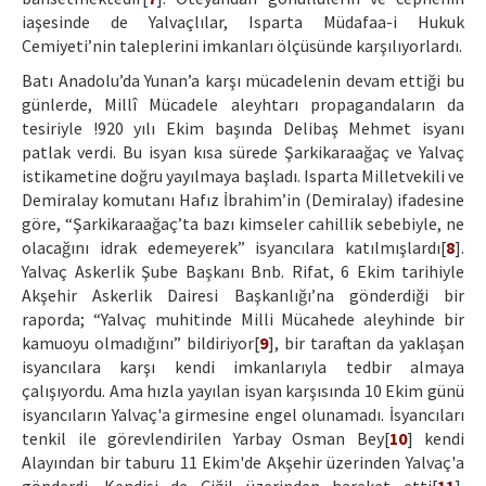
iaşesinde de Yalvaçlılar, Isparta Müdafaa-i Hukuk
Cemiyeti’nin taleplerini imkanları ölçüsünde karşılıyorlardı.
Batı Anadolu’da Yunan’a karşı mücadelenin devam ettiği bu
günlerde, Millî Mücadele aleyhtarı propagandaların da
tesiriyle !920 yılı Ekim başında Delibaş Mehmet isyanı
patlak verdi. Bu isyan kısa sürede Şarkikaraağaç ve Yalvaç
istikametine doğru yayılmaya başladı. Isparta Milletvekili ve
Demiralay komutanı Hafız İbrahim’in (Demiralay) ifadesine
göre, “Şarkikaraağaç’ta bazı kimseler cahillik sebebiyle, ne
olacağını idrak edemeyerek” isyancılara katılmışlardı[
8
].
Yalvaç Askerlik Şube Başkanı Bnb. Rifat, 6 Ekim tarihiyle
Akşehir Askerlik Dairesi Başkanlığı’na gönderdiği bir
raporda; “Yalvaç muhitinde Milli Mücahede aleyhinde bir
kamuoyu olmadığını” bildiriyor[
9
], bir taraftan da yaklaşan
isyancılara karşı kendi imkanlarıyla tedbir almaya
çalışıyordu. Ama hızla yayılan isyan karşısında 10 Ekim günü
isyancıların Yalvaç'a girmesine engel olunamadı. İsyancıları
tenkil ile görevlendirilen Yarbay Osman Bey[
10
] kendi
Alayından bir taburu 11 Ekim'de Akşehir üzerinden Yalvaç'a