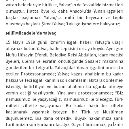
vatan beldeleriyle birlikte, Yalvaç’ın da fevkalâde hizmetleri
olmuştur. Hatta öyle ki, daha Anadolu’da Yunan işgalleri
başlar başlamaz Yalvaç’ta millî bir heyecan ve tepki
oluşmaya başladı. Şimdi Yalvaç’taki gelişmelere bakıyoruz;
Millî Mücadele’de Yalvaç
15 Mayıs 1919 günü İzmir’in işgali haberi Yalvaç’a ulaşır
ulaşmaz bütün Yalvaç halkı tepkisini ortaya koydu. Aynı gün
Müftü Hüseyin Efendi, Belediye Reisi Abdullah, idare meclisi
üyeleri, ulema ve eşrafın öncülüğünde Sadaret makamına
gönderilen bir telgrafla Yalvaçlılar Yunan işgalini protesto
ettiler. Protestonamede; Yalvaç kazası ahalisinin bu kadar
haksız ve feci işgali kanının son damlasını akıtarak önlemek
istediği, belirtiliyor ve bütün ahalinin bu uğurda ölmeye
yemin ettiği yazılıyordu. Yine aynı protestonamede; “Biz
namusumuz ile yaşayacağız, namusumuz ile öleceğiz. Türk
milleti zilletle yaşayamaz. Bu kadar hakir bir zillete
katlanarak yaşamak isteyen bir Türk ve Müslüman
düşünülemez. Biz daha ölmedik. Büyük hakanımıza şanlı
tarihimizin son kurbanı olacağız. Gayret borcumuz, ya İzmir