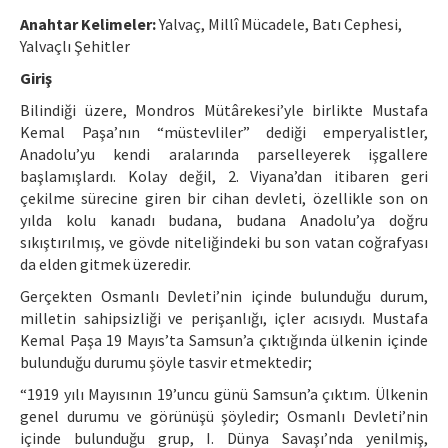
Ethical Principles
Anahtar Kelimeler:
Yalvaç, Millî Mücadele, Batı Cephesi,
Author's Guide
Yalvaçlı Şehitler
Giriş
Refereeing Guide
Bilindiği üzere, Mondros Mütârekesi’yle birlikte Mustafa
Contact Us
Kemal Paşa’nın “müstevliler” dediği emperyalistler,
Anadolu’yu kendi aralarında parselleyerek işgallere
başlamışlardı. Kolay değil, 2. Viyana’dan itibaren geri
çekilme sürecine giren bir cihan devleti, özellikle son on
yılda kolu kanadı budana, budana Anadolu’ya doğru
sıkıştırılmış, ve gövde niteliğindeki bu son vatan coğrafyası
da elden gitmek üzeredir.
Gerçekten Osmanlı Devleti’nin içinde bulunduğu durum,
milletin sahipsizliği ve perişanlığı, içler acısıydı. Mustafa
Kemal Paşa 19 Mayıs’ta Samsun’a çıktığında ülkenin içinde
bulunduğu durumu şöyle tasvir etmektedir;
“1919 yılı Mayısının 19’uncu günü Samsun’a çıktım. Ülkenin
genel durumu ve görünüşü şöyledir; Osmanlı Devleti’nin
içinde bulunduğu grup, I. Dünya Savaşı’nda yenilmiş,