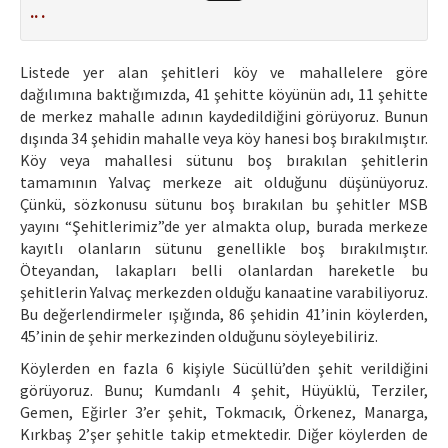
.. .
Listede yer alan şehitleri köy ve mahallelere göre
dağılımına baktığımızda, 41 şehitte köyünün adı, 11 şehitte
de merkez mahalle adının kaydedildiğini görüyoruz. Bunun
dışında 34 şehidin mahalle veya köy hanesi boş bırakılmıştır.
Köy veya mahallesi sütunu boş bırakılan şehitlerin
tamamının Yalvaç merkeze ait olduğunu düşünüyoruz.
Çünkü, sözkonusu sütunu boş bırakılan bu şehitler MSB
yayını “Şehitlerimiz”de yer almakta olup, burada merkeze
kayıtlı olanların sütunu genellikle boş bırakılmıştır.
Öteyandan, lakapları belli olanlardan hareketle bu
şehitlerin Yalvaç merkezden olduğu kanaatine varabiliyoruz.
Bu değerlendirmeler ışığında, 86 şehidin 41’inin köylerden,
45’inin de şehir merkezinden olduğunu söyleyebiliriz.
Köylerden en fazla 6 kişiyle Sücüllü’den şehit verildiğini
görüyoruz. Bunu; Kumdanlı 4 şehit, Hüyüklü, Terziler,
Gemen, Eğirler 3’er şehit, Tokmacık, Örkenez, Manarga,
Kırkbaş 2’şer şehitle takip etmektedir. Diğer köylerden de