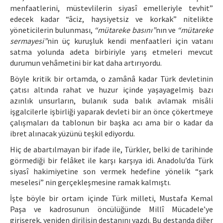
menfaatlerini, müstevlilerin siyasî emelleriyle tevhit”
edecek kadar “âciz, haysiyetsiz ve korkak” nitelikte
yöneticilerin bulunması,
“mütareke basını”
nın ve
“mütareke
sermayesi”
nin üç kuruşluk kendi menfaatleri için vatanı
satma yolunda adeta birbiriyle yarış etmeleri mevcut
durumun vehâmetini bir kat daha artırıyordu.
Böyle kritik bir ortamda, o zamânâ kadar Türk devletinin
çatısı altında rahat ve huzur içinde yaşayagelmiş bazı
azınlık unsurların, bulanık suda balık avlamak misâli
işgalcilerle işbirliği yaparak devleti bir an önce çökertmeye
çalışmaları da tablonun bir başka acı ama bir o kadar da
ibret alınacak yüzünü teşkil ediyordu.
Hiç de abartılmayan bir ifade ile, Türkler, belki de tarihinde
görmediği bir felâket ile karşı karşıya idi. Anadolu’da Türk
siyasî hakimiyetine son vermek hedefine yönelik “şark
meselesi” nin gerçekleşmesine ramak kalmıştı.
İşte böyle bir ortam içinde Türk milleti, Mustafa Kemal
Paşa ve kadrosunun öncülüğünde Millî Mücadele’ye
girişerek, yeniden dirilişin destanını yazdı. Bu destanda diğer