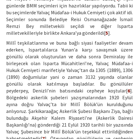
günlerde BMM seçimleri için hazırlıklar yapılıyordu. Tabii ki
bu seçimlerde Yalvaç Müdafaa-i Hukuk Cemiyeti çok aktif idi.
Seçimler sonunda Belediye Reisi Osmanağazade İsmail
Remzi Bey milletvekili seçildi ve diğer Isparta
milletvekilleriyle birlikte Ankara’ya gönderildi[
5
].
Millî teşkilatlanma ve buna bağlı siyasi faaliyetler devam
ederken, Ispartalılarca Yunan'a karşı savaşmak üzere
gönüllü olarak oluşturulan ve daha sonra Demiralay ile
birleşecek olan Isparta Mücahitleri’ne, Yalvaç Müdafaa-i
Hukuk Cemiyeti marifetiyle Yalvaç’tan da 1305 (1889), 1306
(1890) doğumlular yani o zaman 3132 yaşında olanlar
gönüllü olarak katılmaya başladılar. Bu gönüllüler
peyderpey, Denizli’nin batısındaki cepheye koştular[
6
].
Bölgedeki askerlik şubeleri yazışmalarından 1920 Eylül
ayına doğru Yalvaç’ta bir Millî Bölük’ün kurulduğunu
anlıyoruz. Şarkikaraağaç Askerlik Şubesi Başkanı Ziya, bağlı
bulunduğu Akşehir Kalem Riyaseti’ne (Askerlik Dairesi
Başkanlığı’na) gönderdiği 21 Eylül 1920 tarihli bir yazısında
Yalvaç Şubesince bir Millî Bölük’ün teşekkül ettirildiğinden
bahsetmektedir[
7
]. Öteyandan gönüllülerin ve cephenin