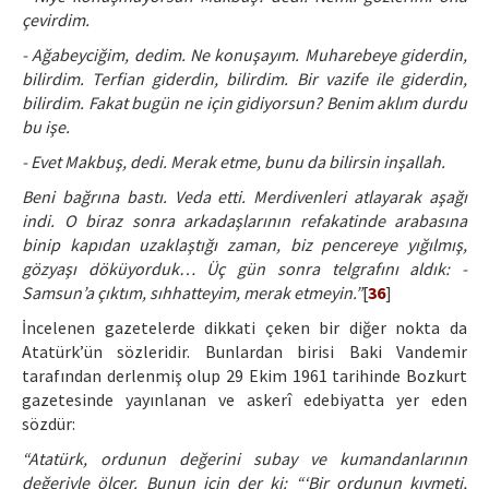
çevirdim.
- Ağabeyciğim, dedim. Ne konuşayım. Muharebeye giderdin,
bilirdim. Terfian giderdin, bilirdim. Bir vazife ile giderdin,
bilirdim. Fakat bugün ne için gidiyorsun? Benim aklım durdu
bu işe.
- Evet Makbuş, dedi. Merak etme, bunu da bilirsin inşallah.
Beni bağrına bastı. Veda etti. Merdivenleri atlayarak aşağı
indi. O biraz sonra arkadaşlarının refakatinde arabasına
binip kapıdan uzaklaştığı zaman, biz pencereye yığılmış,
gözyaşı döküyorduk… Üç gün sonra telgrafını aldık: -
Samsun’a çıktım, sıhhatteyim, merak etmeyin.”
[
36
]
İncelenen gazetelerde dikkati çeken bir diğer nokta da
Atatürk’ün sözleridir. Bunlardan birisi Baki Vandemir
tarafından derlenmiş olup 29 Ekim 1961 tarihinde Bozkurt
gazetesinde yayınlanan ve askerî edebiyatta yer eden
sözdür:
“Atatürk, ordunun değerini subay ve kumandanlarının
değeriyle ölçer. Bunun için der ki: “‘Bir ordunun kıymeti,