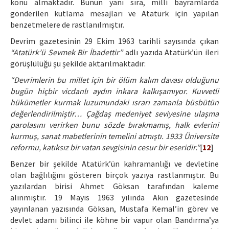
konu almaktadır. Bunun yanı sıra, milli bayramlarda
gönderilen kutlama mesajları ve Atatürk için yapılan
benzetmelere de rastlanılmıştır.
Devrim gazetesinin 29 Ekim 1963 tarihli sayısında çıkan
“Atatürk’ü Sevmek Bir İbadettir”
adlı yazıda Atatürk’ün ileri
görüşlülüğü şu şekilde aktarılmaktadır:
“Devrimlerin bu millet için bir ölüm kalım davası olduğunu
bugün hiçbir vicdanlı aydın inkara kalkışamıyor. Kuvvetli
hükümetler kurmak luzumundaki ısrarı zamanla büsbütün
değerlendirilmiştir… Çağdaş medeniyet seviyesine ulaşma
parolasını verirken bunu sözde bırakmamış, halk evlerini
kurmuş, sanat mabetlerinin temelini atmıştı. 1933 Üniversite
reformu, katıksız bir vatan sevgisinin cesur bir eseridir.”
[
12
]
Benzer bir şekilde Atatürk’ün kahramanlığı ve devletine
olan bağlılığını gösteren birçok yazıya rastlanmıştır. Bu
yazılardan birisi Ahmet Göksan tarafından kaleme
alınmıştır. 19 Mayıs 1963 yılında Akın gazetesinde
yayınlanan yazısında Göksan, Mustafa Kemal’in görev ve
devlet adamı bilinci ile köhne bir vapur olan Bandırma’ya