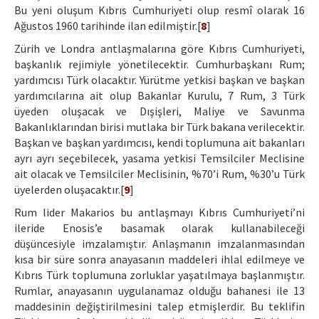
Bu yeni oluşum Kıbrıs Cumhuriyeti olup resmî olarak 16
Ağustos 1960 tarihinde ilan edilmiştir.[
8
]
Zürih ve Londra antlaşmalarına göre Kıbrıs Cumhuriyeti,
başkanlık rejimiyle yönetilecektir. Cumhurbaşkanı Rum;
yardımcısı Türk olacaktır. Yürütme yetkisi başkan ve başkan
yardımcılarına ait olup Bakanlar Kurulu, 7 Rum, 3 Türk
üyeden oluşacak ve Dışişleri, Maliye ve Savunma
Bakanlıklarından birisi mutlaka bir Türk bakana verilecektir.
Başkan ve başkan yardımcısı, kendi toplumuna ait bakanları
ayrı ayrı seçebilecek, yasama yetkisi Temsilciler Meclisine
ait olacak ve Temsilciler Meclisinin, %70’i Rum, %30’u Türk
üyelerden oluşacaktır.[
9
]
Rum lider Makarios bu antlaşmayı Kıbrıs Cumhuriyeti’ni
ileride Enosis’e basamak olarak kullanabileceği
düşüncesiyle imzalamıştır. Anlaşmanın imzalanmasından
kısa bir süre sonra anayasanın maddeleri ihlal edilmeye ve
Kıbrıs Türk toplumuna zorluklar yaşatılmaya başlanmıştır.
Rumlar, anayasanın uygulanamaz olduğu bahanesi ile 13
maddesinin değiştirilmesini talep etmişlerdir. Bu teklifin