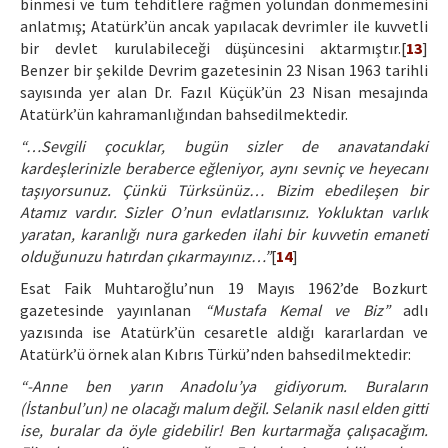
binmesi ve tüm tehditlere rağmen yolundan dönmemesini
anlatmış; Atatürk’ün ancak yapılacak devrimler ile kuvvetli
bir devlet kurulabileceği düşüncesini aktarmıştır.[
13
]
Benzer bir şekilde Devrim gazetesinin 23 Nisan 1963 tarihli
sayısında yer alan Dr. Fazıl Küçük’ün 23 Nisan mesajında
Atatürk’ün kahramanlığından bahsedilmektedir.
“…Sevgili çocuklar, bugün sizler de anavatandaki
kardeşlerinizle beraberce eğleniyor, aynı sevniç ve heyecanı
taşıyorsunuz. Çünkü Türksünüz… Bizim ebedileşen bir
Atamız vardır. Sizler O’nun evlatlarısınız. Yokluktan varlık
yaratan, karanlığı nura garkeden ilahi bir kuvvetin emaneti
olduğunuzu hatırdan çıkarmayınız…”
[
14
]
Esat Faik Muhtaroğlu’nun 19 Mayıs 1962’de Bozkurt
gazetesinde yayınlanan
“Mustafa Kemal ve Biz”
adlı
yazısında ise Atatürk’ün cesaretle aldığı kararlardan ve
Atatürk’ü örnek alan Kıbrıs Türkü’nden bahsedilmektedir:
“-Anne ben yarın Anadolu’ya gidiyorum. Buraların
(İstanbul’un) ne olacağı malum değil. Selanik nasıl elden gitti
ise, buralar da öyle gidebilir! Ben kurtarmağa çalışacağım.