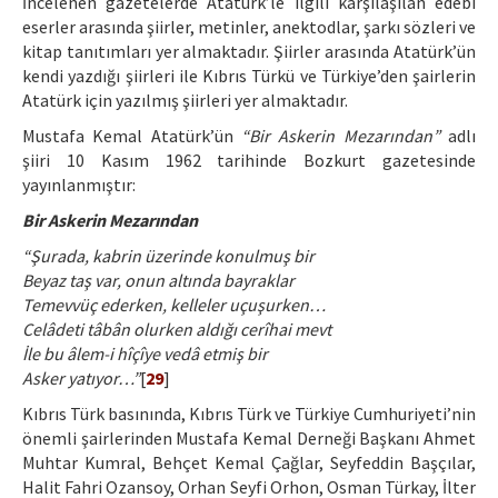
İncelenen gazetelerde Atatürk’le ilgili karşılaşılan edebî
eserler arasında şiirler, metinler, anektodlar, şarkı sözleri ve
kitap tanıtımları yer almaktadır. Şiirler arasında Atatürk’ün
kendi yazdığı şiirleri ile Kıbrıs Türkü ve Türkiye’den şairlerin
Atatürk için yazılmış şiirleri yer almaktadır.
Mustafa Kemal Atatürk’ün
“Bir Askerin Mezarından”
adlı
şiiri 10 Kasım 1962 tarihinde Bozkurt gazetesinde
yayınlanmıştır:
Bir Askerin Mezarından
“Şurada, kabrin üzerinde konulmuş bir
Beyaz taş var, onun altında bayraklar
Temevvüç ederken, kelleler uçuşurken…
Celâdeti tâbân olurken aldığı cerîhai mevt
İle bu âlem-i hîçîye vedâ etmiş bir
Asker yatıyor…”
[
29
]
Kıbrıs Türk basınında, Kıbrıs Türk ve Türkiye Cumhuriyeti’nin
önemli şairlerinden Mustafa Kemal Derneği Başkanı Ahmet
Muhtar Kumral, Behçet Kemal Çağlar, Seyfeddin Başçılar,
Halit Fahri Ozansoy, Orhan Seyfi Orhon, Osman Türkay, İlter