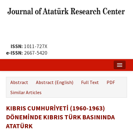
ISSN:
1011-727X
e-ISSN:
2667-5420
Home
Abstract
Abstract (English)
Full Text
PDF
About
Similar Articles
Publication Policy
KIBRIS CUMHURİYETİ (1960-1963)
Boards of the Journal
DÖNEMİNDE KIBRIS TÜRK BASININDA
Publication Principles
ATATÜRK