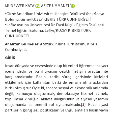
Ethical Principles
1
2
MÜNEVVER KATA
, AZİZE UMMANEL
Author's Guide
1
Girne Amerikan Üniversitesi İletişim Fakültesi Yeni Medya
Bölümü, Girne/KUZEY KIBRIS TÜRK CUMHURİYETİ
Refereeing Guide
2
Lefke Avrupa Üniversitesi Dr. Fazıl Küçük Eğitim Fakültesi
Temel Eğitim Bölümü, Lefke/KUZEY KIBRIS TÜRK
Contact Us
CUMHURİYETİ
Anahtar Kelimeler:
Atatürk, Kıbrıs Türk Basını, Kıbrıs
Cumhuriyeti.
GİRİŞ
İnsan dünyada ve çevresinde olup bitenleri öğrenme ihtiyacı
içerisindedir ve bu ihtiyacını çeşitli iletişim araçları ile
karşılamaktadır. Basın, tarihi süreç içerisinde kitleleri
etkilemek için kullanılan belki de en önemli araçlardan
birisi olmuştur. Öyle ki, sadece sosyal ve ekonomik anlamda
değil; kamuoyu oluşturmak, demokrasiye hizmet etmek,
toplumsal kimliğin, aidiyet duygusunun ve siyasal yaşamın
oluşumunda da önemli rol oynamaktadır.[
1
] Keza siyasi
partilerin görüşleri, politikaları ve uygulamaları basın yayın