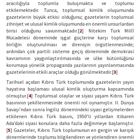
aracılığıyla toplumla buluşmakta ve toplumu
etkilemektedir. Tunca, toplumsal kimlik oluşumunda
gazetelerin büyük etkisi olduğunu; gazetelerin toplumsal
zihniyet ve ulusal kimlik oluşumunda en önemli unsurlardan
birisi olduğunu savunmaktadır.[
2
] Nitekim Türk Millî
Mücadelesi döneminde işgal güçlerine karşı toplumsal
birliğin oluşturulması ve direnişin örgütlenmesinde;
ardından çok partili sisteme geçiş döneminde demokrasi
kavramının yaygınlaştırılmasında ve ülke bütünlüğünü
korumaya yönelik propaganda yazılarının yayınlanmasında
gazetelerinin etkili araçlar olduğu görülmektedir.[
3
]
Tarihsel açıdan Kıbrıs Türk toplumunda gazetelerin yayın
hayatına başlaması ulusal kimlik oluşturma kapsamında
olmuştur.[
4
] Toplumsal olaylar ve siyasi yaşam Kıbrıs Türk
basınının şekillenmesinde önemli rol oynamıştır. II. Dünya
Savaşı’ndan sonra İngiliz dönemindeki siyasi gelişmelerden
etkilenen Kıbrıs Türk basını, 1950’li yıllardan itibaren
Ada’daki siyasi konulara daha fazla değinmeye başlamıştır.
[
5
] Gazeteler, Kıbrıs Türk toplumunun en gergin ve karışık
dönemlerinde toplumu bilgilendiren ve yönlendiren önemli