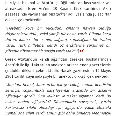
hürriyet, istikbal ve Atatürkçülüğü anlatan kısa yazılar yer
almaktadır. Eren Arı’nın 10 Kasım 1963 tarihinde Akın
gazetesinde yayınlanan
“Atatürk’e”
adlı yazısında şu satırlar
dikkati çekmektedir:
“Heybetli koca bir vücudun, cihanın hayran olduğu
düşüncelerle dolu, zekâ yatağı bir başın vardı. Cihana karşı
duran, kalmaz bir azmin, sağlam, sapasağlam bir iraden
vardı. Türk milletine, kendi öz evlâtlarına sarsılmaz bir
güvenin tükenmez bir sevgin vardı Ata’m.”
[
33
]
Gerek Atatürk’ün kendi ağzından gerekse başkalarından
Atatürk ile ilgili aktarılan anektodlar incelenen gazetelerde
çoklukla dikkati çekmektedir. Nacak gazetesinin 19 Mayıs
1961 tarihli sayısında şöyle bir anektod dikkati çekmektedir:
“Mustafa Kemal, Samsun’da karaya çıktığı zaman kendisini
sevinçle, coşkunlukla karşılayanlar arasında bir askerin
ağladığını gördü. Ona yaklaştı ve ‘asker ağlamaz’ dedi. Bu
asker neden ağlıyordu? Düşmanlarla savaşacak, yurdu
kurtaracak silahı olmadığı için ağlıyordu. Fakat Mustafa
Kemal ona silah verdi. Onun gibi daha binlerce Mehmetçik