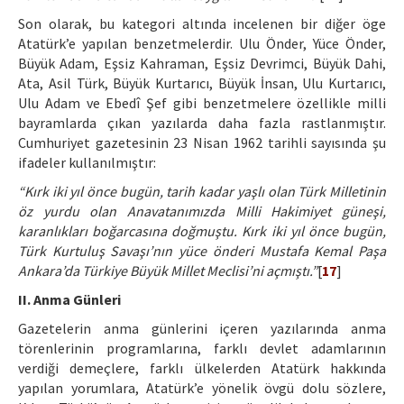
Son olarak, bu kategori altında incelenen bir diğer öge
Atatürk’e yapılan benzetmelerdir. Ulu Önder, Yüce Önder,
Büyük Adam, Eşsiz Kahraman, Eşsiz Devrimci, Büyük Dahi,
Ata, Asil Türk, Büyük Kurtarıcı, Büyük İnsan, Ulu Kurtarıcı,
Ulu Adam ve Ebedî Şef gibi benzetmelere özellikle milli
bayramlarda çıkan yazılarda daha fazla rastlanmıştır.
Cumhuriyet gazetesinin 23 Nisan 1962 tarihli sayısında şu
ifadeler kullanılmıştır:
“Kırk iki yıl önce bugün, tarih kadar yaşlı olan Türk Milletinin
öz yurdu olan Anavatanımızda Milli Hakimiyet güneşi,
karanlıkları boğarcasına doğmuştu. Kırk iki yıl önce bugün,
Türk Kurtuluş Savaşı’nın yüce önderi Mustafa Kemal Paşa
Ankara’da Türkiye Büyük Millet Meclisi’ni açmıştı.”
[
17
]
II. Anma Günleri
Gazetelerin anma günlerini içeren yazılarında anma
törenlerinin programlarına, farklı devlet adamlarının
verdiği demeçlere, farklı ülkelerden Atatürk hakkında
yapılan yorumlara, Atatürk’e yönelik övgü dolu sözlere,