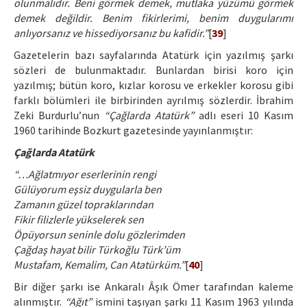
olunmalıdır. Beni görmek demek, mutlaka yüzümü görmek
demek değildir. Benim fikirlerimi, benim duygularımı
anlıyorsanız ve hissediyorsanız bu kafidir.”
[
39
]
Gazetelerin bazı sayfalarında Atatürk için yazılmış şarkı
sözleri de bulunmaktadır. Bunlardan birisi koro için
yazılmış; bütün koro, kızlar korosu ve erkekler korosu gibi
farklı bölümleri ile birbirinden ayrılmış sözlerdir. İbrahim
Zeki Burdurlu’nun
“Çağlarda Atatürk”
adlı eseri 10 Kasım
1960 tarihinde Bozkurt gazetesinde yayınlanmıştır:
Çağlarda Atatürk
“…Ağlatmıyor eserlerinin rengi
Gülüyorum eşsiz duygularla ben
Zamanın güzel topraklarından
Fikir filizlerle yükselerek sen
Öpüyorsun seninle dolu gözlerimden
Çağdaş hayat bilir Türkoğlu Türk’üm
Mustafam, Kemalim, Can Atatürküm.”
[
40
]
Bir diğer şarkı ise Ankaralı Âşık Ömer tarafından kaleme
alınmıştır.
“Ağıt”
ismini taşıyan şarkı 11 Kasım 1963 yılında