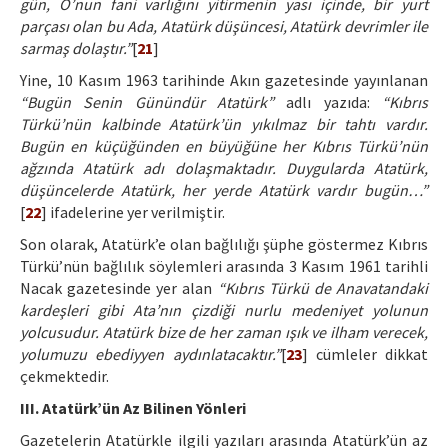
gün, O’nun fani varlığını yitirmenin yası içinde, bir yurt
parçası olan bu Ada, Atatürk düşüncesi, Atatürk devrimler ile
sarmaş dolaştır.”
[
21
]
Yine, 10 Kasım 1963 tarihinde Akın gazetesinde yayınlanan
“Bugün Senin Günündür Atatürk”
adlı yazıda:
“Kıbrıs
Türkü’nün kalbinde Atatürk’ün yıkılmaz bir tahtı vardır.
Bugün en küçüğünden en büyüğüne her Kıbrıs Türkü’nün
ağzında Atatürk adı dolaşmaktadır. Duygularda Atatürk,
düşüncelerde Atatürk, her yerde Atatürk vardır bugün…”
[
22
] ifadelerine yer verilmiştir.
Son olarak, Atatürk’e olan bağlılığı şüphe göstermez Kıbrıs
Türkü’nün bağlılık söylemleri arasında 3 Kasım 1961 tarihli
Nacak gazetesinde yer alan
“Kıbrıs Türkü de Anavatandaki
kardeşleri gibi Ata’nın çizdiği nurlu medeniyet yolunun
yolcusudur. Atatürk bize de her zaman ışık ve ilham verecek,
yolumuzu ebediyyen aydınlatacaktır.”
[
23
] cümleler dikkat
çekmektedir.
III. Atatürk’ün Az Bilinen Yönleri
Gazetelerin Atatürkle ilgili yazıları arasında Atatürk’ün az