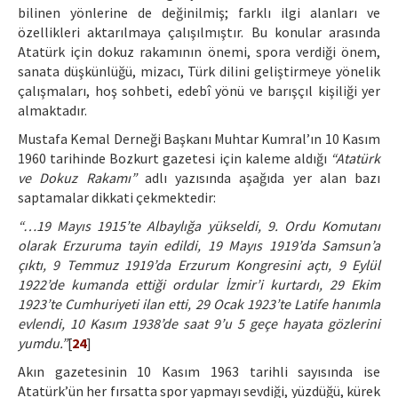
bilinen yönlerine de değinilmiş; farklı ilgi alanları ve
özellikleri aktarılmaya çalışılmıştır. Bu konular arasında
Atatürk için dokuz rakamının önemi, spora verdiği önem,
sanata düşkünlüğü, mizacı, Türk dilini geliştirmeye yönelik
çalışmaları, hoş sohbeti, edebî yönü ve barışçıl kişiliği yer
almaktadır.
Mustafa Kemal Derneği Başkanı Muhtar Kumral’ın 10 Kasım
1960 tarihinde Bozkurt gazetesi için kaleme aldığı
“Atatürk
ve Dokuz Rakamı”
adlı yazısında aşağıda yer alan bazı
saptamalar dikkati çekmektedir:
“…19 Mayıs 1915’te Albaylığa yükseldi, 9. Ordu Komutanı
olarak Erzuruma tayin edildi, 19 Mayıs 1919’da Samsun’a
çıktı, 9 Temmuz 1919’da Erzurum Kongresini açtı, 9 Eylül
1922’de kumanda ettiği ordular İzmir’i kurtardı, 29 Ekim
1923’te Cumhuriyeti ilan etti, 29 Ocak 1923’te Latife hanımla
evlendi, 10 Kasım 1938’de saat 9’u 5 geçe hayata gözlerini
yumdu.”
[
24
]
Akın gazetesinin 10 Kasım 1963 tarihli sayısında ise
Atatürk’ün her fırsatta spor yapmayı sevdiği, yüzdüğü, kürek