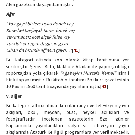
Akın gazetesinde yayınlanmıştır:
Ağıt
“Yok gayri bizlere uyku dönek vay
Kime bel bağlayak kime dönek vay
Vay amansız ecel alçak felek vay
Türklük yüreğini dağlasın gayrı
Cihan da bizimle ağlasın gayrı…”
[
41
]
Bu kategori altında son olarak kitap tanıtımına yer
verilmiştir. Şemsi Belli, Makbule Atadan ile yapmış olduğu
ropörtajdan yola çıkarak
“Ağabeyim Mustafa Kemal”
isimli
bir kitap yazmıştır. Bu kitabın tanıtımı Bozkurt gazetesinin
10 Kasım 1960 tarihli sayısında yayınlanmıştır.[
42
]
V. Diğer
Bu kategori altına alınan konular radyo ve televizyon yayın
akışları, okul, meydan, büst, heykel açılışları ve
fotoğraflardır. İncelenen gazetelerin özel günler
kapsamında yayınladıkları radyo ve televizyon yayın
akışlarında Atatürk ile ilgili programlara yer verilmektedir.