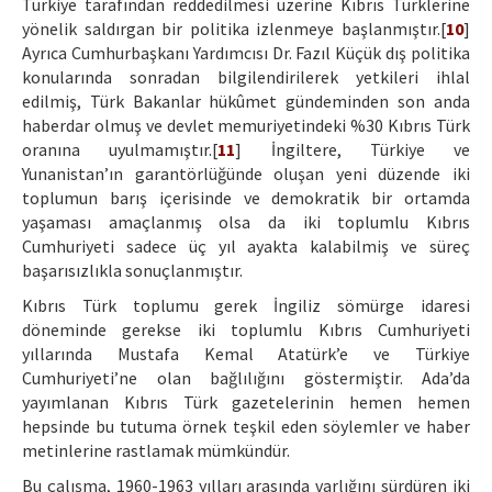
Türkiye tarafından reddedilmesi üzerine Kıbrıs Türklerine
yönelik saldırgan bir politika izlenmeye başlanmıştır.[
10
]
Ayrıca Cumhurbaşkanı Yardımcısı Dr. Fazıl Küçük dış politika
konularında sonradan bilgilendirilerek yetkileri ihlal
edilmiş, Türk Bakanlar hükûmet gündeminden son anda
haberdar olmuş ve devlet memuriyetindeki %30 Kıbrıs Türk
oranına uyulmamıştır.[
11
] İngiltere, Türkiye ve
Yunanistan’ın garantörlüğünde oluşan yeni düzende iki
toplumun barış içerisinde ve demokratik bir ortamda
yaşaması amaçlanmış olsa da iki toplumlu Kıbrıs
Cumhuriyeti sadece üç yıl ayakta kalabilmiş ve süreç
başarısızlıkla sonuçlanmıştır.
Kıbrıs Türk toplumu gerek İngiliz sömürge idaresi
döneminde gerekse iki toplumlu Kıbrıs Cumhuriyeti
yıllarında Mustafa Kemal Atatürk’e ve Türkiye
Cumhuriyeti’ne olan bağlılığını göstermiştir. Ada’da
yayımlanan Kıbrıs Türk gazetelerinin hemen hemen
hepsinde bu tutuma örnek teşkil eden söylemler ve haber
metinlerine rastlamak mümkündür.
Bu çalışma, 1960-1963 yılları arasında varlığını sürdüren iki