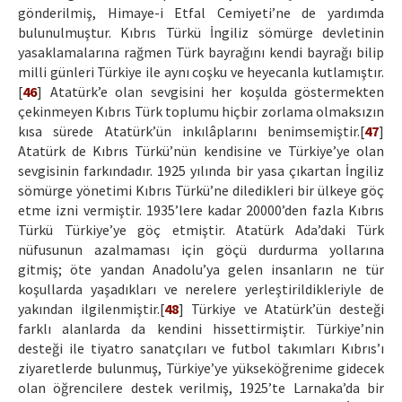
gönderilmiş, Himaye-i Etfal Cemiyeti’ne de yardımda
bulunulmuştur. Kıbrıs Türkü İngiliz sömürge devletinin
yasaklamalarına rağmen Türk bayrağını kendi bayrağı bilip
milli günleri Türkiye ile aynı coşku ve heyecanla kutlamıştır.
[
46
] Atatürk’e olan sevgisini her koşulda göstermekten
çekinmeyen Kıbrıs Türk toplumu hiçbir zorlama olmaksızın
kısa sürede Atatürk’ün inkılâplarını benimsemiştir.[
47
]
Atatürk de Kıbrıs Türkü’nün kendisine ve Türkiye’ye olan
sevgisinin farkındadır. 1925 yılında bir yasa çıkartan İngiliz
sömürge yönetimi Kıbrıs Türkü’ne diledikleri bir ülkeye göç
etme izni vermiştir. 1935’lere kadar 20000’den fazla Kıbrıs
Türkü Türkiye’ye göç etmiştir. Atatürk Ada’daki Türk
nüfusunun azalmaması için göçü durdurma yollarına
gitmiş; öte yandan Anadolu’ya gelen insanların ne tür
koşullarda yaşadıkları ve nerelere yerleştirildikleriyle de
yakından ilgilenmiştir.[
48
] Türkiye ve Atatürk’ün desteği
farklı alanlarda da kendini hissettirmiştir. Türkiye’nin
desteği ile tiyatro sanatçıları ve futbol takımları Kıbrıs’ı
ziyaretlerde bulunmuş, Türkiye’ye yükseköğrenime gidecek
olan öğrencilere destek verilmiş, 1925’te Larnaka’da bir