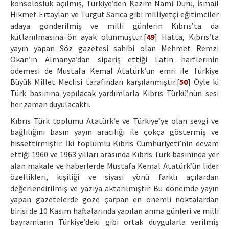
konsolosluk açılmış, Türkiye’den Kazım Nami Duru, İsmail
Hikmet Ertaylan ve Turgut Sarıca gibi milliyetçi eğitimciler
adaya gönderilmiş ve milli günlerin Kıbrıs’ta da
kutlanılmasına ön ayak olunmuştur.[
49
] Hatta, Kıbrıs’ta
yayın yapan Söz gazetesi sahibi olan Mehmet Remzi
Okan’ın Almanya’dan sipariş ettiği Latin harflerinin
ödemesi de Mustafa Kemal Atatürk’ün emri ile Türkiye
Büyük Millet Meclisi tarafından karşılanmıştır.[
50
] Öyle ki
Türk basınına yapılacak yardımlarla Kıbrıs Türkü’nün sesi
her zaman duyulacaktı.
Kıbrıs Türk toplumu Atatürk’e ve Türkiye’ye olan sevgi ve
bağlılığını basın yayın aracılığı ile çokça göstermiş ve
hissettirmiştir. İki toplumlu Kıbrıs Cumhuriyeti’nin devam
ettiği 1960 ve 1963 yılları arasında Kıbrıs Türk basınında yer
alan makale ve haberlerde Mustafa Kemal Atatürk’ün lider
özellikleri, kişiliği ve siyasi yönü farklı açılardan
değerlendirilmiş ve yazıya aktarılmıştır. Bu dönemde yayın
yapan gazetelerde göze çarpan en önemli noktalardan
birisi de 10 Kasım haftalarında yapılan anma günleri ve milli
bayramların Türkiye’deki gibi ortak duygularla verilmiş