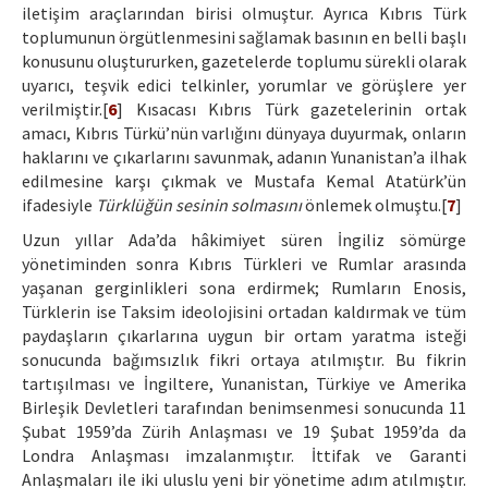
iletişim araçlarından birisi olmuştur. Ayrıca Kıbrıs Türk
toplumunun örgütlenmesini sağlamak basının en belli başlı
konusunu oluştururken, gazetelerde toplumu sürekli olarak
uyarıcı, teşvik edici telkinler, yorumlar ve görüşlere yer
verilmiştir.[
6
] Kısacası Kıbrıs Türk gazetelerinin ortak
amacı, Kıbrıs Türkü’nün varlığını dünyaya duyurmak, onların
haklarını ve çıkarlarını savunmak, adanın Yunanistan’a ilhak
edilmesine karşı çıkmak ve Mustafa Kemal Atatürk’ün
ifadesiyle
Türklüğün sesinin solmasını
önlemek olmuştu.[
7
]
Uzun yıllar Ada’da hâkimiyet süren İngiliz sömürge
yönetiminden sonra Kıbrıs Türkleri ve Rumlar arasında
yaşanan gerginlikleri sona erdirmek; Rumların Enosis,
Türklerin ise Taksim ideolojisini ortadan kaldırmak ve tüm
paydaşların çıkarlarına uygun bir ortam yaratma isteği
sonucunda bağımsızlık fikri ortaya atılmıştır. Bu fikrin
tartışılması ve İngiltere, Yunanistan, Türkiye ve Amerika
Birleşik Devletleri tarafından benimsenmesi sonucunda 11
Şubat 1959’da Zürih Anlaşması ve 19 Şubat 1959’da da
Londra Anlaşması imzalanmıştır. İttifak ve Garanti
Anlaşmaları ile iki uluslu yeni bir yönetime adım atılmıştır.