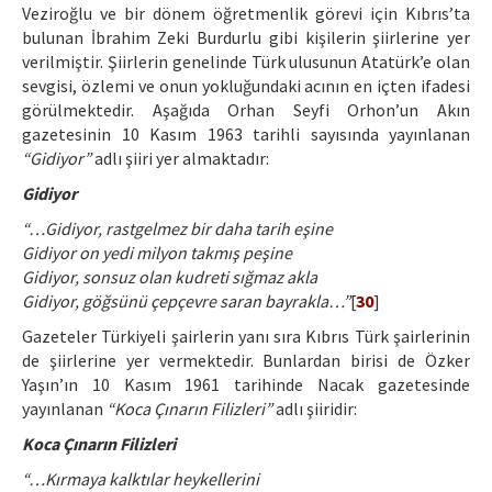
Veziroğlu ve bir dönem öğretmenlik görevi için Kıbrıs’ta
bulunan İbrahim Zeki Burdurlu gibi kişilerin şiirlerine yer
verilmiştir. Şiirlerin genelinde Türk ulusunun Atatürk’e olan
sevgisi, özlemi ve onun yokluğundaki acının en içten ifadesi
görülmektedir. Aşağıda Orhan Seyfi Orhon’un Akın
gazetesinin 10 Kasım 1963 tarihli sayısında yayınlanan
“Gidiyor”
adlı şiiri yer almaktadır:
Gidiyor
“…Gidiyor, rastgelmez bir daha tarih eşine
Gidiyor on yedi milyon takmış peşine
Gidiyor, sonsuz olan kudreti sığmaz akla
Gidiyor, göğsünü çepçevre saran bayrakla…”
[
30
]
Gazeteler Türkiyeli şairlerin yanı sıra Kıbrıs Türk şairlerinin
de şiirlerine yer vermektedir. Bunlardan birisi de Özker
Yaşın’ın 10 Kasım 1961 tarihinde Nacak gazetesinde
yayınlanan
“Koca Çınarın Filizleri”
adlı şiiridir:
Koca Çınarın Filizleri
“…Kırmaya kalktılar heykellerini