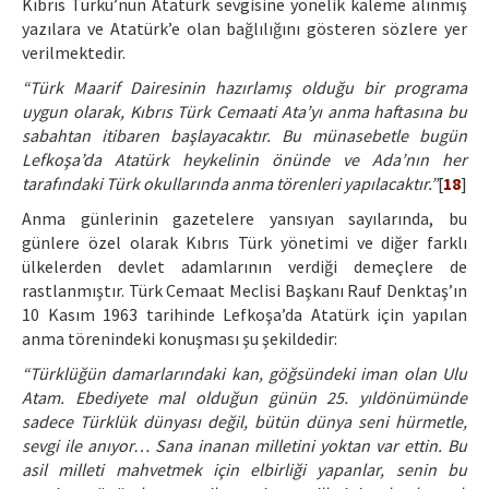
Kıbrıs Türkü’nün Atatürk sevgisine yönelik kaleme alınmış
yazılara ve Atatürk’e olan bağlılığını gösteren sözlere yer
verilmektedir.
“Türk Maarif Dairesinin hazırlamış olduğu bir programa
uygun olarak, Kıbrıs Türk Cemaati Ata’yı anma haftasına bu
sabahtan itibaren başlayacaktır. Bu münasebetle bugün
Lefkoşa’da Atatürk heykelinin önünde ve Ada’nın her
tarafındaki Türk okullarında anma törenleri yapılacaktır.”
[
18
]
Anma günlerinin gazetelere yansıyan sayılarında, bu
günlere özel olarak Kıbrıs Türk yönetimi ve diğer farklı
ülkelerden devlet adamlarının verdiği demeçlere de
rastlanmıştır. Türk Cemaat Meclisi Başkanı Rauf Denktaş’ın
10 Kasım 1963 tarihinde Lefkoşa’da Atatürk için yapılan
anma törenindeki konuşması şu şekildedir:
“Türklüğün damarlarındaki kan, göğsündeki iman olan Ulu
Atam. Ebediyete mal olduğun günün 25. yıldönümünde
sadece Türklük dünyası değil, bütün dünya seni hürmetle,
sevgi ile anıyor… Sana inanan milletini yoktan var ettin. Bu
asil milleti mahvetmek için elbirliği yapanlar, senin bu