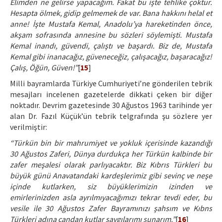
Elimden ne gelirse yapacağım. Fakat bu işte tehlike çoktur.
Hesapta ölmek, gidip gelmemek de var. Bana hakkını helal et
anne! İşte Mustafa Kemal, Anadolu’ya hareketinden önce,
akşam sofrasında annesine bu sözleri söylemişti. Mustafa
Kemal inandı, güvendi, çalıştı ve başardı. Biz de, Mustafa
Kemal gibi inanacağız, güveneceğiz, çalışacağız, başaracağız!
Çalış, Öğün, Güven!”
[
15
]
Milli bayramlarda Türkiye Cumhuriyeti’ne gönderilen tebrik
mesajları incelenen gazetelerde dikkati çeken bir diğer
noktadır. Devrim gazetesinde 30 Ağustos 1963 tarihinde yer
alan Dr. Fazıl Küçük’ün tebrik telgrafında şu sözlere yer
verilmiştir:
“Türkün bin bir mahrumiyet ve yokluk içerisinde kazandığı
30 Ağustos Zaferi, Dünya durdukça her Türkün kalbinde bir
zafer meşalesi olarak parlıyacaktır. Biz Kıbrıs Türkleri bu
büyük günü Anavatandaki kardeşlerimiz gibi sevinç ve neşe
içinde kutlarken, siz büyüklerimizin izinden ve
emirlerinizden asla ayrılmıyacağımızı tekrar tevdi eder, bu
vesile ile 30 Ağustos Zafer Bayramınızı şahsım ve Kıbns
Türkleri adına candan kutlar saygılarımı sunarım.”
[
16
]