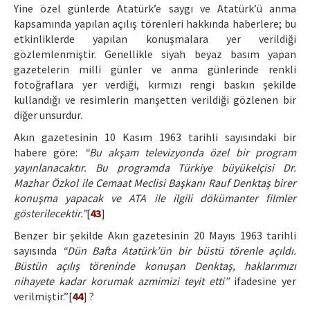
Yine özel günlerde Atatürk’e saygı ve Atatürk’ü anma
kapsamında yapılan açılış törenleri hakkında haberlere; bu
etkinliklerde yapılan konuşmalara yer verildiği
gözlemlenmiştir. Genellikle siyah beyaz basım yapan
gazetelerin milli günler ve anma günlerinde renkli
fotoğraflara yer verdiği, kırmızı rengi baskın şekilde
kullandığı ve resimlerin manşetten verildiği gözlenen bir
diğer unsurdur.
Akın gazetesinin 10 Kasım 1963 tarihli sayısındaki bir
habere göre:
“Bu akşam televizyonda özel bir program
yayınlanacaktır. Bu programda Türkiye büyükelçisi Dr.
Mazhar Özkol ile Cemaat Meclisi Başkanı Rauf Denktaş birer
konuşma yapacak ve ATA ile ilgili dökümanter filmler
gösterilecektir.”
[
43
]
Benzer bir şekilde Akın gazetesinin 20 Mayıs 1963 tarihli
sayısında
“Dün Bafta Atatürk’ün bir büstü törenle açıldı.
Büstün açılış töreninde konuşan Denktaş, haklarımızı
nihayete kadar korumak azmimizi teyit etti”
ifadesine yer
verilmiştir.”[
44
] ?