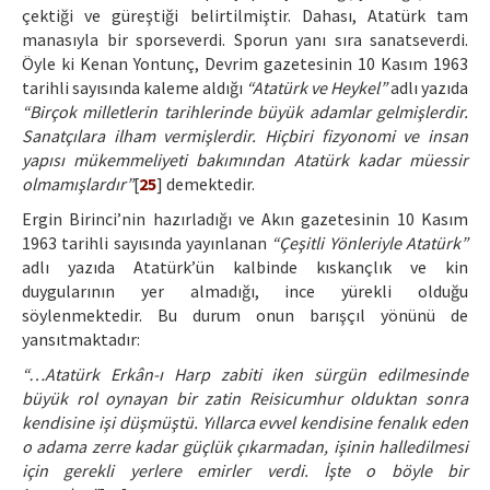
çektiği ve güreştiği belirtilmiştir. Dahası, Atatürk tam
manasıyla bir sporseverdi. Sporun yanı sıra sanatseverdi.
Öyle ki Kenan Yontunç, Devrim gazetesinin 10 Kasım 1963
tarihli sayısında kaleme aldığı
“Atatürk ve Heykel”
adlı yazıda
“Birçok milletlerin tarihlerinde büyük adamlar gelmişlerdir.
Sanatçılara ilham vermişlerdir. Hiçbiri fizyonomi ve insan
yapısı mükemmeliyeti bakımından Atatürk kadar müessir
olmamışlardır”
[
25
] demektedir.
Ergin Birinci’nin hazırladığı ve Akın gazetesinin 10 Kasım
1963 tarihli sayısında yayınlanan
“Çeşitli Yönleriyle Atatürk”
adlı yazıda Atatürk’ün kalbinde kıskançlık ve kin
duygularının yer almadığı, ince yürekli olduğu
söylenmektedir. Bu durum onun barışçıl yönünü de
yansıtmaktadır:
“…Atatürk Erkân-ı Harp zabiti iken sürgün edilmesinde
büyük rol oynayan bir zatin Reisicumhur olduktan sonra
kendisine işi düşmüştü. Yıllarca evvel kendisine fenalık eden
o adama zerre kadar güçlük çıkarmadan, işinin halledilmesi
için gerekli yerlere emirler verdi. İşte o böyle bir