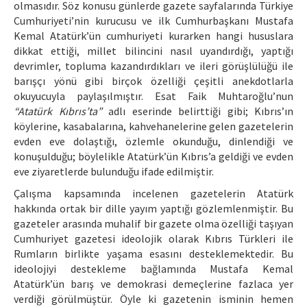
olmasıdır. Söz konusu günlerde gazete sayfalarında Türkiye
Cumhuriyeti’nin kurucusu ve ilk Cumhurbaşkanı Mustafa
Kemal Atatürk’ün cumhuriyeti kurarken hangi hususlara
dikkat ettiği, millet bilincini nasıl uyandırdığı, yaptığı
devrimler, topluma kazandırdıkları ve ileri görüşlülüğü ile
barışçı yönü gibi birçok özelliği çeşitli anekdotlarla
okuyucuyla paylaşılmıştır. Esat Faik Muhtaroğlu’nun
“Atatürk Kıbrıs’ta”
adlı eserinde belirttiği gibi; Kıbrıs’ın
köylerine, kasabalarına, kahvehanelerine gelen gazetelerin
evden eve dolaştığı, özlemle okunduğu, dinlendiği ve
konuşulduğu; böylelikle Atatürk’ün Kıbrıs’a geldiği ve evden
eve ziyaretlerde bulunduğu ifade edilmiştir.
Çalışma kapsamında incelenen gazetelerin Atatürk
hakkında ortak bir dille yayım yaptığı gözlemlenmiştir. Bu
gazeteler arasında muhalif bir gazete olma özelliği taşıyan
Cumhuriyet gazetesi ideolojik olarak Kıbrıs Türkleri ile
Rumların birlikte yaşama esasını desteklemektedir. Bu
ideolojiyi destekleme bağlamında Mustafa Kemal
Atatürk’ün barış ve demokrasi demeçlerine fazlaca yer
verdiği görülmüştür. Öyle ki gazetenin isminin hemen