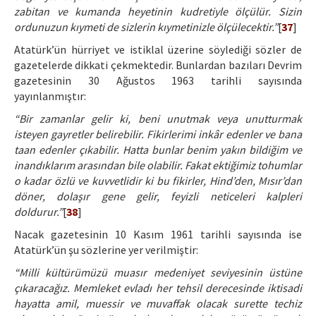
zabitan ve kumanda heyetinin kudretiyle ölçülür. Sizin
ordunuzun kıymeti de sizlerin kıymetinizle ölçülecektir.”
[
37
]
Atatürk’ün hürriyet ve istiklal üzerine söylediği sözler de
gazetelerde dikkati çekmektedir. Bunlardan bazıları Devrim
gazetesinin 30 Ağustos 1963 tarihli sayısında
yayınlanmıştır:
“Bir zamanlar gelir ki, beni unutmak veya unutturmak
isteyen gayretler belirebilir. Fikirlerimi inkâr edenler ve bana
taan edenler çıkabilir. Hatta bunlar benim yakın bildiğim ve
inandıklarım arasından bile olabilir. Fakat ektiğimiz tohumlar
o kadar özlü ve kuvvetlidir ki bu fikirler, Hind’den, Mısır’dan
döner, dolaşır gene gelir, feyizli neticeleri kalpleri
doldurur.”
[
38
]
Nacak gazetesinin 10 Kasım 1961 tarihli sayısında ise
Atatürk’ün şu sözlerine yer verilmiştir:
“Milli kültürümüzü muasır medeniyet seviyesinin üstüne
çıkaracağız. Memleket evladı her tehsil derecesinde iktisadi
hayatta amil, muessir ve muvaffak olacak surette techiz