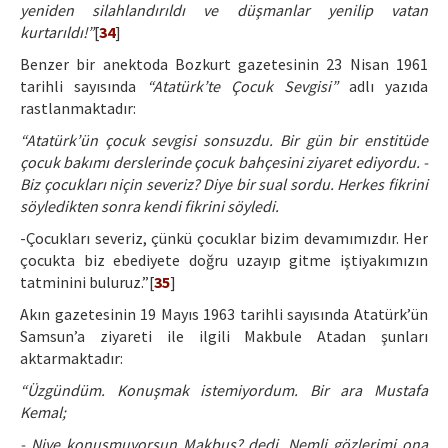
yeniden silahlandırıldı ve düşmanlar yenilip vatan
kurtarıldı!”
[
34
]
Benzer bir anektoda Bozkurt gazetesinin 23 Nisan 1961
tarihli sayısında
“Atatürk’te Çocuk Sevgisi”
adlı yazıda
rastlanmaktadır:
“Atatürk’ün çocuk sevgisi sonsuzdu. Bir gün bir enstitüde
çocuk bakımı derslerinde çocuk bahçesini ziyaret ediyordu. -
Biz çocukları niçin severiz? Diye bir sual sordu. Herkes fikrini
söyledikten sonra kendi fikrini söyledi.
-Çocukları severiz, çünkü çocuklar bizim devamımızdır. Her
çocukta biz ebediyete doğru uzayıp gitme iştiyakımızın
tatminini buluruz.”[
35
]
Akın gazetesinin 19 Mayıs 1963 tarihli sayısında Atatürk’ün
Samsun’a ziyareti ile ilgili Makbule Atadan şunları
aktarmaktadır:
“Üzgündüm. Konuşmak istemiyordum. Bir ara Mustafa
Kemal;
- Niye konuşmuyorsun Makbuş? dedi. Nemli gözlerimi ona