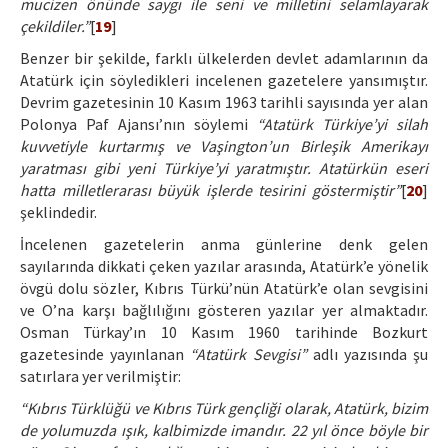
mucizen önünde saygı ile seni ve milletini selamlayarak
çekildiler.”
[
19
]
Benzer bir şekilde, farklı ülkelerden devlet adamlarının da
Atatürk için söyledikleri incelenen gazetelere yansımıştır.
Devrim gazetesinin 10 Kasım 1963 tarihli sayısında yer alan
Polonya Paf Ajansı’nın söylemi
“Atatürk Türkiye’yi silah
kuvvetiyle kurtarmış ve Vaşington’un Birleşik Amerikayı
yaratması gibi yeni Türkiye’yi yaratmıştır. Atatürkün eseri
hatta milletlerarası büyük işlerde tesirini göstermiştir”
[
20
]
şeklindedir.
İncelenen gazetelerin anma günlerine denk gelen
sayılarında dikkati çeken yazılar arasında, Atatürk’e yönelik
övgü dolu sözler, Kıbrıs Türkü’nün Atatürk’e olan sevgisini
ve O’na karşı bağlılığını gösteren yazılar yer almaktadır.
Osman Türkay’ın 10 Kasım 1960 tarihinde Bozkurt
gazetesinde yayınlanan
“Atatürk Sevgisi”
adlı yazısında şu
satırlara yer verilmiştir:
“Kıbrıs Türklüğü ve Kıbrıs Türk gençliği olarak, Atatürk, bizim
de yolumuzda ışık, kalbimizde imandır. 22 yıl önce böyle bir