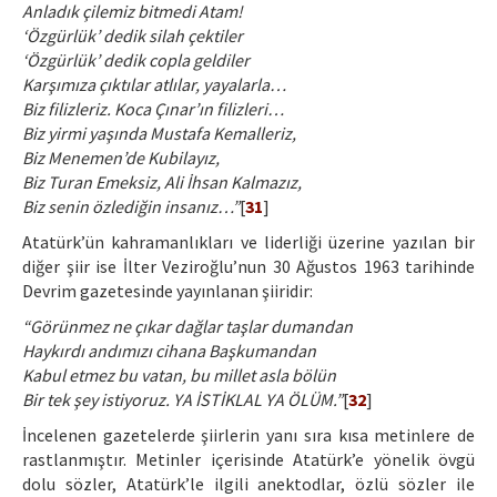
Anladık çilemiz bitmedi Atam!
‘Özgürlük’ dedik silah çektiler
‘Özgürlük’ dedik copla geldiler
Karşımıza çıktılar atlılar, yayalarla…
Biz filizleriz. Koca Çınar’ın filizleri…
Biz yirmi yaşında Mustafa Kemalleriz,
Biz Menemen’de Kubilayız,
Biz Turan Emeksiz, Ali İhsan Kalmazız,
Biz senin özlediğin insanız…”
[
31
]
Atatürk’ün kahramanlıkları ve liderliği üzerine yazılan bir
diğer şiir ise İlter Veziroğlu’nun 30 Ağustos 1963 tarihinde
Devrim gazetesinde yayınlanan şiiridir:
“Görünmez ne çıkar dağlar taşlar dumandan
Haykırdı andımızı cihana Başkumandan
Kabul etmez bu vatan, bu millet asla bölün
Bir tek şey istiyoruz. YA İSTİKLAL YA ÖLÜM.”
[
32
]
İncelenen gazetelerde şiirlerin yanı sıra kısa metinlere de
rastlanmıştır. Metinler içerisinde Atatürk’e yönelik övgü
dolu sözler, Atatürk’le ilgili anektodlar, özlü sözler ile