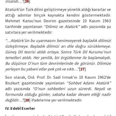
insandı…”
[
26
]
Atatürk’ün Türk dilini geliştirmeye yönelik aldığı kararlar ve
attığı adımlar birçok kaynakta kendini göstermektedir.
Mehmet Kansu’nun Devrim gazetesinde 10 Kasım 1963
tarihinde yayınlanan
“Dilimiz ve Atatürk”
adlı yazısında şu
satırlara yer verilmektedir:
“…Atatürk’ün bu uyarmasını benimseyerek başladık dilimizi
özleştirmeye. Başladık dilimizi arı dile doğru sürüklemeye.
Güneş Dil teorisi atıldı ortaya. Sonra Türk Dil Kurumu’nun
temelleri atıldı. Her yenilik, bir örgütlenme ile başlamalıydı.
Bu düşünce O’nun tüm devrimlerinde de görünür. Dilimize
yerleşen bu yabani otlar pek çok ve sıktı…”
[
27
]
Son olarak, Ord. Prof. Dr. Sadi Irmak’ın 10 Kasım 1962’de
Bozkurt gazetesinde yayınlanan
“Sohbet Adamı Atatürk”
adlı yazısında
“O’nun sohbetleri uzun sürerdi. Neşeli ve
formunda olduğu günler, sabaha kadar devam ettiği nadir
değildir…”
[
28
] ifadelerine yer verilmektedir.
IV. Edebî Eserler