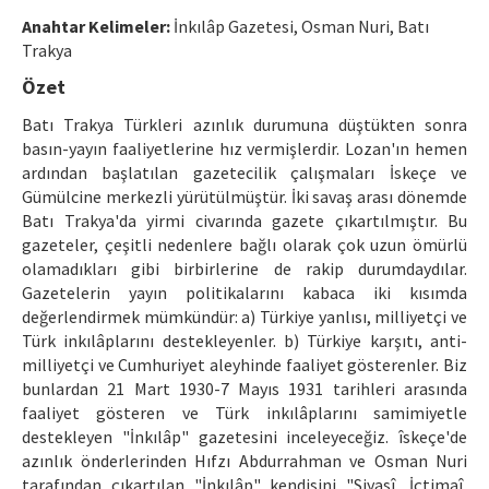
Ethical Principles
Anahtar Kelimeler:
İnkılâp Gazetesi, Osman Nuri, Batı
Author's Guide
Trakya
Özet
Refereeing Guide
Batı Trakya Türkleri azınlık durumuna düştükten sonra
Contact Us
basın-yayın faaliyetlerine hız vermişlerdir. Lozan'ın hemen
ardından başlatılan gazetecilik çalışmaları İskeçe ve
Gümülcine merkezli yürütülmüştür. İki savaş arası dönemde
Batı Trakya'da yirmi civarında gazete çıkartılmıştır. Bu
gazeteler, çeşitli nedenlere bağlı olarak çok uzun ömürlü
olamadıkları gibi birbirlerine de rakip durumdaydılar.
Gazetelerin yayın politikalarını kabaca iki kısımda
değerlendirmek mümkündür: a) Türkiye yanlısı, milliyetçi ve
Türk inkılâplarını destekleyenler. b) Türkiye karşıtı, anti-
milliyetçi ve Cumhuriyet aleyhinde faaliyet gösterenler. Biz
bunlardan 21 Mart 1930-7 Mayıs 1931 tarihleri arasında
faaliyet gösteren ve Türk inkılâplarını samimiyetle
destekleyen "İnkılâp" gazetesini inceleyeceğiz. îskeçe'de
azınlık önderlerinden Hıfzı Abdurrahman ve Osman Nuri
tarafından çıkartılan "İnkılâp" kendisini "Siyasî, İçtimaî,