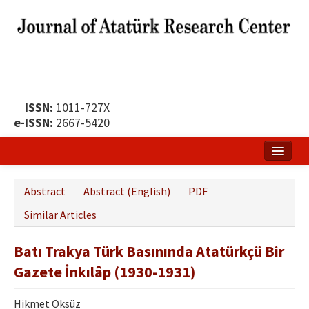
ISSN:
1011-727X
e-ISSN:
2667-5420
Home
Abstract
Abstract (English)
PDF
About
Similar Articles
Publication Policy
Batı Trakya Türk Basınında Atatürkçü Bir
Boards of the Journal
Gazete İnkılâp (1930-1931)
Publication Principles
Hikmet Öksüz