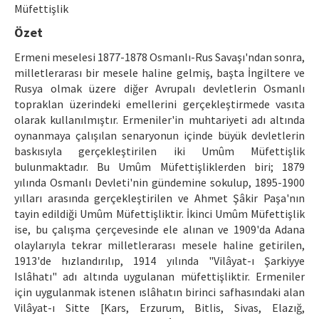
Ethical Principles
Müfettişlik
Özet
Author's Guide
Ermeni meselesi 1877-1878 Osmanlı-Rus Savaşı'ndan sonra,
Refereeing Guide
milletlerarası bir mesele haline gelmiş, başta İngiltere ve
Rusya olmak üzere diğer Avrupalı devletlerin Osmanlı
Contact Us
topraklan üzerindeki emellerini gerçekleştirmede vasıta
olarak kullanılmıştır. Ermeniler'in muhtariyeti adı altında
oynanmaya çalışılan senaryonun içinde büyük devletlerin
baskısıyla gerçekleştirilen iki Umûm Müfettişlik
bulunmaktadır. Bu Umûm Müfettişliklerden biri; 1879
yılında Osmanlı Devleti'nin gündemine sokulup, 1895-1900
yılları arasında gerçekleştirilen ve Ahmet Şâkir Paşa'nın
tayin edildiği Umûm Müfettişliktir. İkinci Umûm Müfettişlik
ise, bu çalışma çerçevesinde ele alınan ve 1909'da Adana
olaylarıyla tekrar milletlerarası mesele haline getirilen,
1913'de hızlandırılıp, 1914 yılında "Vilâyat-ı Şarkiyye
Islâhatı" adı altında uygulanan müfettişliktir. Ermeniler
için uygulanmak istenen ıslâhatın birinci safhasındaki alan
Vilâyat-ı Sitte [Kars, Erzurum, Bitlis, Sivas, Elazığ,