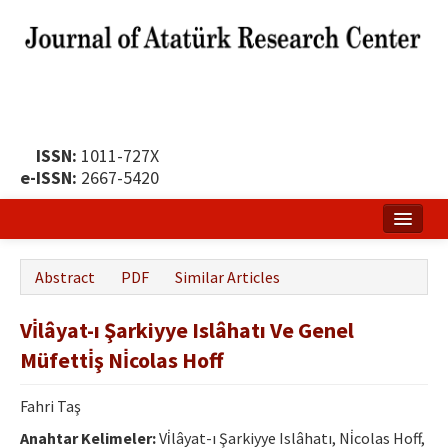
ISSN:
1011-727X
e-ISSN:
2667-5420
Home
Abstract
PDF
Similar Articles
About
Vi̇lâyat-ı Şarkiyye Islâhatı Ve Genel
Publication Policy
Müfetti̇ş Ni̇colas Hoff
Boards of the Journal
Fahri Taş
Publication Principles
Anahtar Kelimeler:
Vi̇lâyat-ı Şarkiyye Islâhatı, Ni̇colas Hoff,