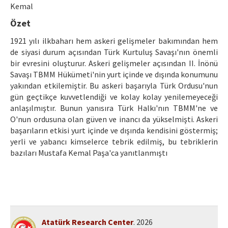
Ethical Principles
Kemal
Özet
Author's Guide
1921 yılı ilkbaharı hem askeri gelişmeler bakımından hem
Refereeing Guide
de siyasi durum açısından Türk Kurtuluş Savaşı'nın önemli
bir evresini oluşturur. Askeri gelişmeler açısından II. İnönü
Contact Us
Savaşı TBMM Hükümeti'nin yurt içinde ve dışında konumunu
yakından etkilemiştir. Bu askeri başarıyla Türk Ordusu'nun
gün geçtikçe kuvvetlendiği ve kolay kolay yenilemeyeceği
anlaşılmıştır. Bunun yanısıra Türk Halkı'nın TBMM'ne ve
O'nun ordusuna olan güven ve inancı da yükselmişti. Askeri
başarıların etkisi yurt içinde ve dışında kendisini göstermiş;
yerli ve yabancı kimselerce tebrik edilmiş, bu tebriklerin
bazıları Mustafa Kemal Paşa'ca yanıtlanmıştı
Atatürk Research Center
. 2026