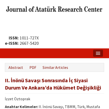
ISSN:
1011-727X
e-ISSN:
2667-5420
Home
Abstract
PDF
Similar Articles
About
II. İnönü Savaşı Sonrasında İç Siyasi
Publication Policy
Durum Ve Ankara’da Hükümet Değişikliği
Boards of the Journal
İzzet Öztoprak
Publication Principles
Anahtar Kelimeler:
II. İnönü Savaşı, TBMM, Türk, Mustafa