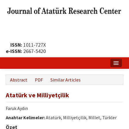
ISSN:
1011-727X
e-ISSN:
2667-5420
Home
Abstract
PDF
Similar Articles
About
Atatürk ve Milliyetçilik
Publication Policy
Boards of the Journal
Faruk Aydın
Anahtar Kelimeler:
Atatürk, Milliyetçilik, Millet, Türkler
Publication Principles
Özet