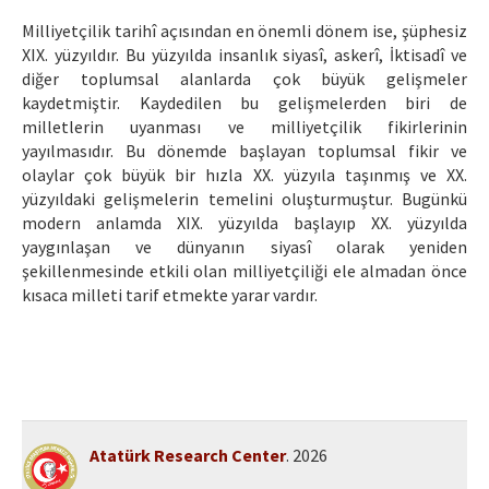
Ethical Principles
Milliyetçilik tarihî açısından en önemli dönem ise, şüphesiz
Author's Guide
XIX. yüzyıldır. Bu yüzyılda insanlık siyasî, askerî, İktisadî ve
diğer toplumsal alanlarda çok büyük gelişmeler
Refereeing Guide
kaydetmiştir. Kaydedilen bu gelişmelerden biri de
milletlerin uyanması ve milliyetçilik fikirlerinin
Contact Us
yayılmasıdır. Bu dönemde başlayan toplumsal fikir ve
olaylar çok büyük bir hızla XX. yüzyıla taşınmış ve XX.
yüzyıldaki gelişmelerin temelini oluşturmuştur. Bugünkü
modern anlamda XIX. yüzyılda başlayıp XX. yüzyılda
yaygınlaşan ve dünyanın siyasî olarak yeniden
şekillenmesinde etkili olan milliyetçiliği ele almadan önce
kısaca milleti tarif etmekte yarar vardır.
Atatürk Research Center
. 2026