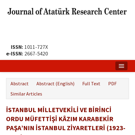
ISSN:
1011-727X
e-ISSN:
2667-5420
Home
Abstract
Abstract (English)
Full Text
PDF
About
Similar Articles
Publication Policy
İSTANBUL MİLLETVEKİLİ VE BİRİNCİ
Boards of the Journal
ORDU MÜFETTİŞİ KÂZIM KARABEKİR
Publication Principles
PAŞA’NIN İSTANBUL ZİYARETLERİ (1923-