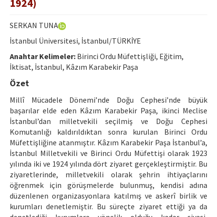
1924)
Ethical Principles
Author's Guide
SERKAN TUNA
İstanbul Üniversitesi, İstanbul/TÜRKİYE
Refereeing Guide
Anahtar Kelimeler:
Birinci Ordu Müfettişliği, Eğitim,
Contact Us
İktisat, İstanbul, Kâzım Karabekir Paşa
Özet
Millî Mücadele Dönemi’nde Doğu Cephesi’nde büyük
başarılar elde eden Kâzım Karabekir Paşa, ikinci Meclise
İstanbul’dan milletvekili seçilmiş ve Doğu Cephesi
Komutanlığı kaldırıldıktan sonra kurulan Birinci Ordu
Müfettişliğine atanmıştır. Kâzım Karabekir Paşa İstanbul’a,
İstanbul Milletvekili ve Birinci Ordu Müfettişi olarak 1923
yılında iki ve 1924 yılında dört ziyaret gerçekleştirmiştir. Bu
ziyaretlerinde, milletvekili olarak şehrin ihtiyaçlarını
öğrenmek için görüşmelerde bulunmuş, kendisi adına
düzenlenen organizasyonlara katılmış ve askerî birlik ve
kurumları denetlemiştir. Bu süreçte ziyaret ettiği ya da