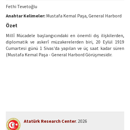
Ethical Principles
Fethi Tevetoğlu
Author's Guide
Anahtar Kelimeler:
Mustafa Kemal Paşa, General Harbord
Refereeing Guide
Özet
Millî Mücadele başlangıcındaki en önemli dış ilişkilerden,
Contact Us
diplomatik ve askerî müzakerelerden biri, 20 Eylül 1919
Cumartesi günü 1 Sivas'da yapılan ve üç saat kadar süren
(Mustafa Kemal Paşa - General Harbord Görüşmesidir.
Atatürk Research Center
. 2026