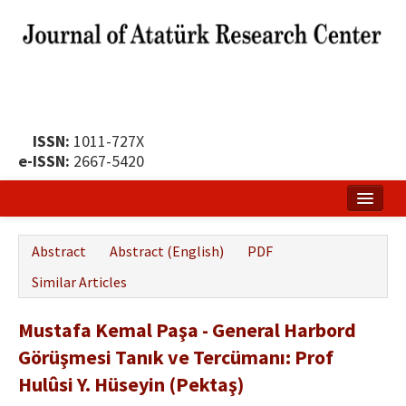
ISSN:
1011-727X
e-ISSN:
2667-5420
Home
Abstract
Abstract (English)
PDF
About
Similar Articles
Publication Policy
Mustafa Kemal Paşa - General Harbord
Boards of the Journal
Görüşmesi Tanık ve Tercümanı: Prof
Publication Principles
Hulûsi Y. Hüseyin (Pektaş)