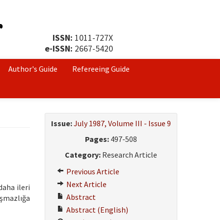
ISSN:
1011-727X
e-ISSN:
2667-5420
Author's Guide
Refereeing Guide
Issue:
July 1987, Volume III - Issue 9
Pages:
497-508
Category:
Research Article
Previous Article
Next Article
aha ileri
Abstract
aşmazlığa
Abstract (English)