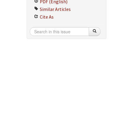
PDF (English)
Similar Articles
Cite As