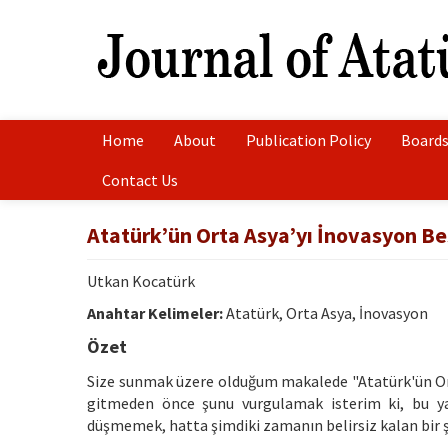
Home
About
Publication Policy
Boards
Contact Us
Atatürk’ün Orta Asya’yı İnovasyon Beş
Utkan Kocatürk
Anahtar Kelimeler:
Atatürk, Orta Asya, İnovasyon
Özet
Size sunmak üzere olduğum makalede "Atatürk'ün Orta
gitmeden önce şunu vurgulamak isterim ki, bu ya
düşmemek, hatta şimdiki zamanın belirsiz kalan bir ş