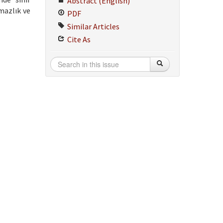
Abstract (English)
şmazlık ve
PDF
Similar Articles
Cite As