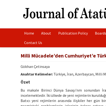
Home
About
Publication Policy
Boards
Contact Us
Milli Mücadele’den Cumhuriyet’e Türk-
Gökhan Çetinsaya
Anahtar Kelimeler:
Türkiye, İran, Azerbaycan, Milli 
Özet
Bu makale Birinci Dünya Savaşı'nm sonundan İran
incelemektedir. İki ülkede de yeni rejimlerin kuruldu
Batıcı yeni rejimlerin arasında ilişkiler her gün b
geçmişteki problemlerin izlerinin tekrar ortaya 