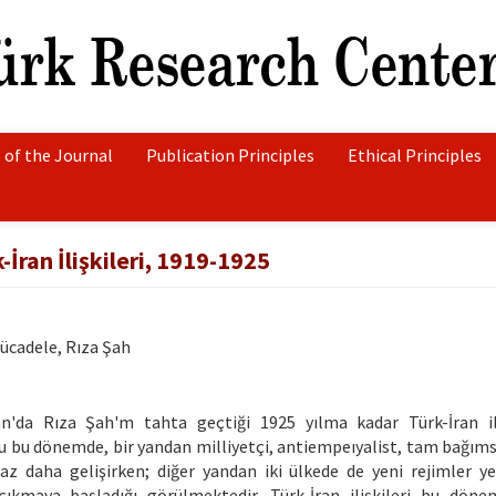
 of the Journal
Publication Principles
Ethical Principles
İran İlişkileri, 1919-1925
Mücadele, Rıza Şah
'da Rıza Şah'm tahta geçtiği 1925 yılma kadar Türk-İran ili
ğu bu dönemde, bir yandan milliyetçi, antiempeıyalist, tam bağımsı
iraz daha gelişirken; diğer yandan iki ülkede de yeni rejimler ye
çıkmaya başladığı görülmektedir. Türk-İran ilişkileri bu döne