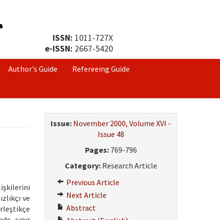
ISSN:
1011-727X
e-ISSN:
2667-5420
Author's Guide
Refereeing Guide
Issue:
November 2000, Volume XVI -
Issue 48
Pages:
769-796
Category:
Research Article
Previous Article
şkilerini
Next Article
zlıkçı ve
Abstract
rleştikçe
mde sınır