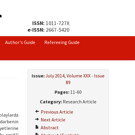
ISSN:
1011-727X
e-ISSN:
2667-5420
Author's Guide
Refereeing Guide
Issue:
July 2014, Volume XXX - Issue
89
Pages:
11-60
Category:
Research Article
Previous Article
olaylarda
Next Article
 darbenin
Abstract
yetlerine
u çeşitli