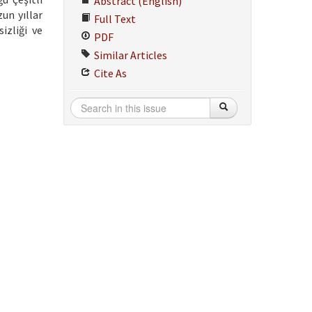
Abstract (English)
un yıllar
Full Text
izliği ve
PDF
Similar Articles
Cite As