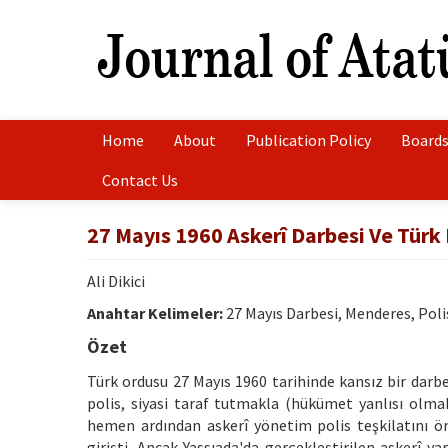
Home
About
Publication Policy
Boards
Contact Us
27 Mayıs 1960 Askerî Darbesi Ve Türk 
Ali Dikici
Anahtar Kelimeler:
27 Mayıs Darbesi, Menderes, Poli
Özet
Türk ordusu 27 Mayıs 1960 tarihinde kansız bir darb
polis, siyasi taraf tutmakla (hükümet yanlısı olma
hemen ardından askerî yönetim polis teşkilatını önc
girişti. Ancak Yassıada'da gerçekleştirilen askerî 