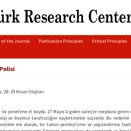
 of the Journal
Publication Principles
Ethical Principles
Polisi
s, 28–29 Nisan Olayları
e ile yönetime el koydu. 27 Mayıs'a giden süreçte meydana gelen 
kla) ve böylece tarafsızlığını kaybetmekle suçlandı. Bu nedenle
elikle ele alarak, bir takım yenileştirme ve yapılandırma faali
yargılamalar esnasında Emniyet mensupları da yargılandı ve birçoğ