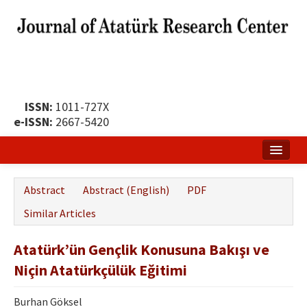
ISSN:
1011-727X
e-ISSN:
2667-5420
Home
Abstract
Abstract (English)
PDF
About
Similar Articles
Publication Policy
Atatürk’ün Gençlik Konusuna Bakışı ve
Boards of the Journal
Niçin Atatürkçülük Eğitimi
Publication Principles
Burhan Göksel