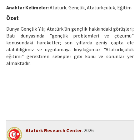
Ethical Principles
Anahtar Kelimeler:
Atatürk, Gençlik, Atatürkçülük, Eğitim
Author's Guide
Özet
Refereeing Guide
Dünya Gençlik Yılı; Atatürk'ün gençlik hakkındaki görüşleri;
Batı dünyasında "gençlik problemleri ve çözümü"
Contact Us
konusundaki hareketler; son yıllarda geniş çapta ele
alabildiğimiz ve uygulamaya koyduğumuz "Atatürkçülük
eğitimi" gerektiren sebepler gibi konu ve sorunlar yer
almaktadır.
Atatürk Research Center
. 2026