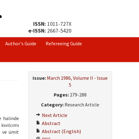
ISSN:
1011-727X
e-ISSN:
2667-5420
Author's Guide
Refereeing Guide
Issue:
March 1986, Volume II - Issue
5
Pages:
279-288
Category:
Research Article
Next Article
e halinde
Abstract
 kıvılcımı
Abstract (English)
ç ve ümit