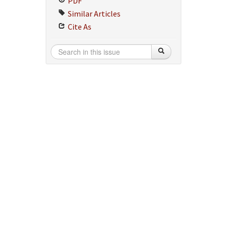
PDF
Similar Articles
Cite As