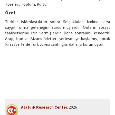
Ethical Principles
Töreleri, Toplum, Kültür
Author's Guide
Özet
Türkler İslâmlaştıktan sonra Selçuklular, kadına karşı
Refereeing Guide
saygılı olma geleneğini sürdürmüşlerdir. Onların sosyal
Contact Us
faaliyetlerine izin vermişlerdir. Daha sonraları, kenderde
Arap, İran ve Bizans âdetleri yerleşmeye başlamış, ancak
kırsal yerlerde Türk töresi canlılığım daha iyi korumuştur.
Atatürk Research Center
. 2026