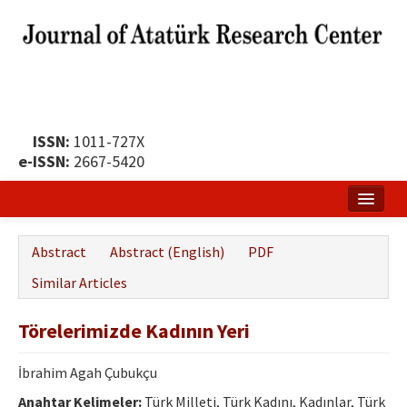
ISSN:
1011-727X
e-ISSN:
2667-5420
Home
Abstract
Abstract (English)
PDF
About
Similar Articles
Publication Policy
Törelerimizde Kadının Yeri
Boards of the Journal
İbrahim Agah Çubukçu
Publication Principles
Anahtar Kelimeler:
Türk Milleti, Türk Kadını, Kadınlar, Türk