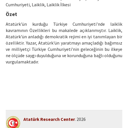
Ethical Principles
Cumhuriyeti, Laiklik, Laiklik İlkesi
Author's Guide
Özet
Atatürk'ün kurduğu Türkiye Cumhuriyeti'nde laiklik
Refereeing Guide
kavramının Özellikleri bu makalede açıklanmıştır. Laiklik,
Contact Us
Atatürk'ün anladığı demokratik rejimi en iyi tanımlayan bir
özelliktir. Yazar, Atatürk'ün yaratmayı amaçladığı bağımsız
ve milliyetçi Türkiye Cumhuriyeti'nin geleceğinin bu ilkeye
ne ölçüde saygı duyulduğuna ve korunduğuna bağlı olduğunu
vurgulamaktadır.
Atatürk Research Center
. 2026