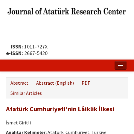
ISSN:
1011-727X
e-ISSN:
2667-5420
Home
Abstract
Abstract (English)
PDF
About
Similar Articles
Publication Policy
Atatürk Cumhuriyeti’nin Lâiklik İlkesi
Boards of the Journal
İsmet Giritli
Publication Principles
Anahtar Kelimeler:
Atatürk, Cumhuriyet, Türkiye