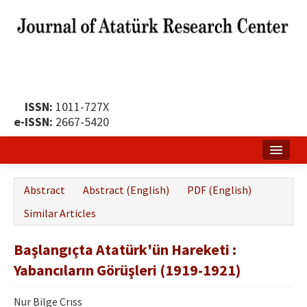
ISSN:
1011-727X
e-ISSN:
2667-5420
Home
Abstract
Abstract (English)
PDF (English)
About
Similar Articles
Publication Policy
Başlangıçta Atatürk'ün Hareketi :
Boards of the Journal
Yabancıların Görüşleri (1919-1921)
Publication Principles
Nur Bilge Crıss