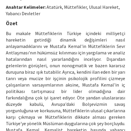
Ethical Principles
Anahtar Kelimeler:
Atatürk, Müttefikler, Ulusal Hareket,
Author's Guide
Yabancı Devletler
Özet
Refereeing Guide
Bu makale Müttefiklerin Türkiye içindeki milliyetçi
Contact Us
hareketin getirdiği dinamik değişimleri nasıl
anlayamadıklarını ve Mustafa Kemal'in Müttefiklerin Sevr
Antlaşması'nın hükümsüz kılınması için yargılama ve analiz
hatalarından nasıl yararlandığını inceliyor. Dışarıdan
gelenlerin görüşleri, onun nonogmatik ve bazen kararsız
duruşuna biraz ışık tutabilir. Ayrıca, kendini ilan eden bir yarı
tanrı veya mucize bir işçinin psikolojik profilini çizmeye
çalışanların varsayımlarının aksine, Mustafa Kemal'in iç
politikası tartışmasız bir lider olmadığına dair
farkındalığına çok iyi işaret ediyor. Öte yandan uluslararası
düzeyde kabulü, Avrupa'daki Bolşevizmin savaş
yorgunluğuna ve korkusuna, Müttefiklerin ulusal çıkarlarına
karşı çıkmaya ve Müttefiklerin dikkate alması gereken
Türkiye'ye yönelik Müslüman duygularına çok şey borçluydu.
Mustafa Kemal, Kemalist hareketin başında yabancı