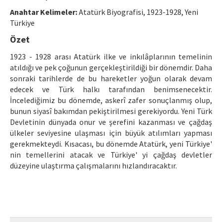
Ethical Principles
Anahtar Kelimeler:
Atatürk Biyografisi, 1923-1928, Yeni
Author's Guide
Türkiye
Özet
Refereeing Guide
1923 - 1928 arası Atatürk ilke ve inkılâplarının temelinin
Contact Us
atıldığı ve pek çoğunun gerçekleştirildiği bir dönemdir. Daha
sonraki tarihlerde de bu hareketler yoğun olarak devam
edecek ve Türk halkı tarafından benimsenecektir.
İncelediğimiz bu dönemde, askerî zafer sonuçlanmış olup,
bunun siyasî bakımdan pekiştirilmesi gerekiyordu. Yeni Türk
Devletinin dünyada onur ve şerefini kazanması ve çağdaş
ülkeler seviyesine ulaşması için büyük atılımları yapması
gerekmekteydi. Kısacası, bu dönemde Atatürk, yeni Türkiye'
nin temellerini atacak ve Türkiye' yi çağdaş devletler
düzeyine ulaştırma çalışmalarını hızlandıracaktır.