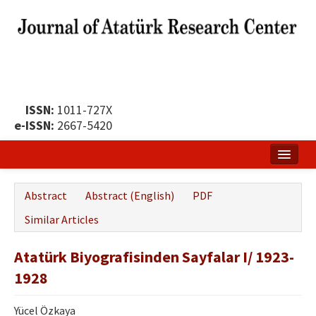
ISSN:
1011-727X
e-ISSN:
2667-5420
Home
Abstract
Abstract (English)
PDF
About
Similar Articles
Publication Policy
Atatürk Biyografisinden Sayfalar I/ 1923-
Boards of the Journal
1928
Publication Principles
Yücel Özkaya