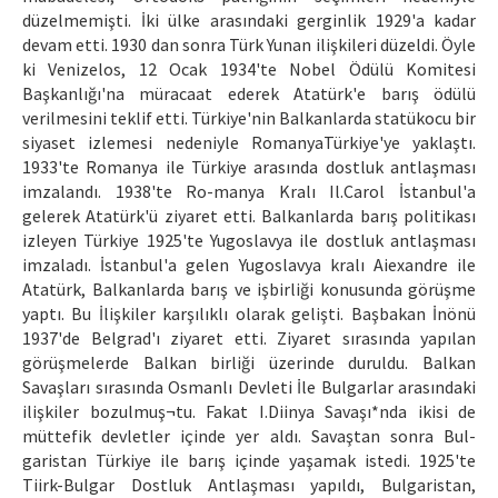
düzelmemişti. İki ülke arasındaki gerginlik 1929'a kadar
devam etti. 1930 dan sonra Türk Yunan ilişkileri düzeldi. Öyle
ki Venizelos, 12 Ocak 1934'te Nobel Ödülü Komitesi
Başkanlığı'na müracaat ederek Atatürk'e barış ödülü
verilmesini teklif etti. Türkiye'nin Balkanlarda statükocu bir
siyaset izlemesi nedeniyle RomanyaTürkiye'ye yaklaştı.
1933'te Romanya ile Türkiye arasında dostluk antlaşması
imzalandı. 1938'te Ro-manya Kralı Il.Carol İstanbul'a
gelerek Atatürk'ü ziyaret etti. Balkanlarda barış politikası
izleyen Türkiye 1925'te Yugoslavya ile dostluk antlaşması
imzaladı. İstanbul'a gelen Yugoslavya kralı Aiexandre ile
Atatürk, Balkanlarda barış ve işbirliği konusunda görüşme
yaptı. Bu İlişkiler karşılıklı olarak gelişti. Başbakan İnönü
1937'de Belgrad'ı ziyaret etti. Ziyaret sırasında yapılan
görüşmelerde Balkan birliği üzerinde duruldu. Balkan
Savaşları sırasında Osmanlı Devleti İle Bulgarlar arasındaki
ilişkiler bozulmuş¬tu. Fakat I.Diinya Savaşı*nda ikisi de
müttefik devletler içinde yer aldı. Savaştan sonra Bul-
garistan Türkiye ile barış içinde yaşamak istedi. 1925'te
Tiirk-Bulgar Dostluk Antlaşması yapıldı, Bulgaristan,