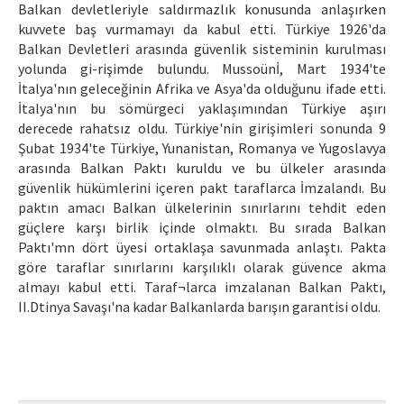
Balkan devletleriyle saldırmazlık konusunda anlaşırken
kuvvete baş vurmamayı da kabul etti. Türkiye 1926'da
Balkan Devletleri arasında güvenlik sisteminin kurulması
yolunda gi-rişimde bulundu. Mussoünİ, Mart 1934'te
İtalya'nın geleceğinin Afrika ve Asya'da olduğunu ifade etti.
İtalya'nın bu sömürgeci yaklaşımından Türkiye aşırı
derecede rahatsız oldu. Türkiye'nin girişimleri sonunda 9
Şubat 1934'te Türkiye, Yunanistan, Romanya ve Yugoslavya
arasında Balkan Paktı kuruldu ve bu ülkeler arasında
güvenlik hükümlerini içeren pakt taraflarca İmzalandı. Bu
paktın amacı Balkan ülkelerinin sınırlarını tehdit eden
güçlere karşı birlik içinde olmaktı. Bu sırada Balkan
Paktı'mn dört üyesi ortaklaşa savunmada anlaştı. Pakta
göre taraflar sınırlarını karşılıklı olarak güvence akma
almayı kabul etti. Taraf¬larca imzalanan Balkan Paktı,
II.Dtinya Savaşı'na kadar Balkanlarda barışın garantisi oldu.