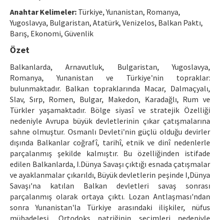
Ethical Principles
Anahtar Kelimeler:
Türkiye, Yunanistan, Romanya,
Author's Guide
Yugoslavya, Bulgaristan, Atatürk, Venizelos, Balkan Paktı,
Barış, Ekonomi, Güvenlik
Refereeing Guide
Özet
Contact Us
Balkanlarda, Arnavutluk, Bulgaristan, Yugoslavya,
Romanya, Yunanistan ve Türkiye'nin topraklar:
bulunmaktadır. Balkan topraklarında Macar, Dalmaçyalı,
Slav, Sırp, Romen, Bulgar, Makedon, Karadağlı, Rum ve
Türkler yaşamaktadır. Bölge siyasî ve stratejik Özelliği
nedeniyle Avrupa büyük devletlerinin çıkar çatışmalarına
sahne olmuştur. Osmanlı Devleti'nin güçlü olduğu devirler
dışında Balkanlar coğrafî, tarihî, etnik ve dinî nedenlerle
parçalanmış şekilde kalmıştır. Bu özelliğinden istifade
edilen Balkanlarda, I.Dünya Savaşı çıktığı esnada çatışmalar
ve ayaklanmalar çıkarıldı, Büyük devletlerin peşinde I,Dünya
Savaşı'na katılan Balkan devletleri savaş sonrası
parçalanmış olarak ortaya çıktı. Lozan Antlaşması'ndan
sonra Yunanistan'la Türkiye arasındaki ilişkiler, nüfus
mübadelesi, Ortodoks patriğinin seçimleri nedeniyle