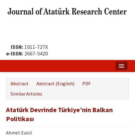
ISSN:
1011-727X
e-ISSN:
2667-5420
Home
Abstract
Abstract (English)
PDF
About
Similar Articles
Publication Policy
Atatürk Devrinde Türkiye’nin Balkan
Boards of the Journal
Politikası
Publication Principles
Ahmet Eyicil