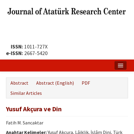
ISSN:
1011-727X
e-ISSN:
2667-5420
Home
Abstract
Abstract (English)
PDF
About
Similar Articles
Publication Policy
Yusuf Akçura ve Din
Boards of the Journal
Fatih M. Sancaktar
Publication Principles
Anahtar Kelimeler:
Yusuf Akçura, Lâiklik, İslâm Dini, Türk