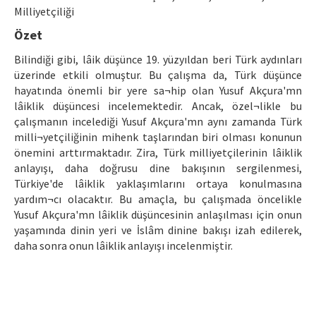
Ethical Principles
Milliyetçiliği
Author's Guide
Özet
Bilindiği gibi, lâik düşünce 19. yüzyıldan beri Türk aydınları
Refereeing Guide
üzerinde etkili olmuştur. Bu çalışma da, Türk düşünce
Contact Us
hayatında önemli bir yere sa¬hip olan Yusuf Akçura'mn
lâiklik düşüncesi incelemektedir. Ancak, özel¬likle bu
çalışmanın incelediği Yusuf Akçura'mn aynı zamanda Türk
milli¬yetçiliğinin mihenk taşlarından biri olması konunun
önemini arttırmaktadır. Zira, Türk milliyetçilerinin lâiklik
anlayışı, daha doğrusu dine bakışının sergilenmesi,
Türkiye'de lâiklik yaklaşımlarını ortaya konulmasına
yardım¬cı olacaktır. Bu amaçla, bu çalışmada öncelikle
Yusuf Akçura'mn lâiklik düşüncesinin anlaşılması için onun
yaşamında dinin yeri ve İslâm dinine bakışı izah edilerek,
daha sonra onun lâiklik anlayışı incelenmiştir.