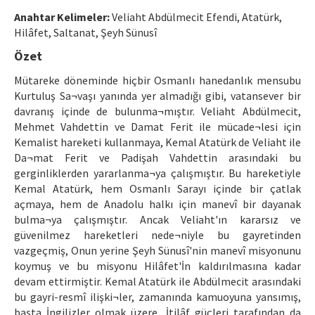
Ethical Principles
Anahtar Kelimeler:
Veliaht Abdülmecit Efendi, Atatürk,
Author's Guide
Hilâfet, Saltanat, Şeyh Sünusî
Özet
Refereeing Guide
Mütareke döneminde hiçbir Osmanlı hanedanlık mensubu
Contact Us
Kurtuluş Sa¬vaşı yanında yer almadığı gibi, vatansever bir
davranış içinde de bulunma¬mıştır. Veliaht Abdülmecit,
Mehmet Vahdettin ve Damat Ferit ile mücade¬lesi için
Kemalist hareketi kullanmaya, Kemal Atatürk de Veliaht ile
Da¬mat Ferit ve Padişah Vahdettin arasındaki bu
gerginliklerden yararlanma¬ya çalışmıştır. Bu hareketiyle
Kemal Atatürk, hem Osmanlı Sarayı içinde bir çatlak
açmaya, hem de Anadolu halkı için manevî bir dayanak
bulma¬ya çalışmıştır. Ancak Veliaht'ın kararsız ve
güvenilmez hareketleri nede¬niyle bu gayretinden
vazgeçmiş, Onun yerine Şeyh Sünusî'nin manevî misyonunu
koymuş ve bu misyonu Hilâfet'İn kaldırılmasına kadar
devam ettirmiştir. Kemal Atatürk ile Abdülmecit arasındaki
bu gayri-resmî ilişki¬ler, zamanında kamuoyuna yansımış,
başta İngilizler olmak üzere, İtilâf güçleri tarafından da