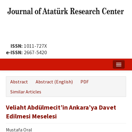
ISSN:
1011-727X
e-ISSN:
2667-5420
Home
Abstract
Abstract (English)
PDF
About
Similar Articles
Publication Policy
Veliaht Abdülmecit’in Ankara’ya Davet
Boards of the Journal
Edilmesi Meselesi
Publication Principles
Mustafa Oral