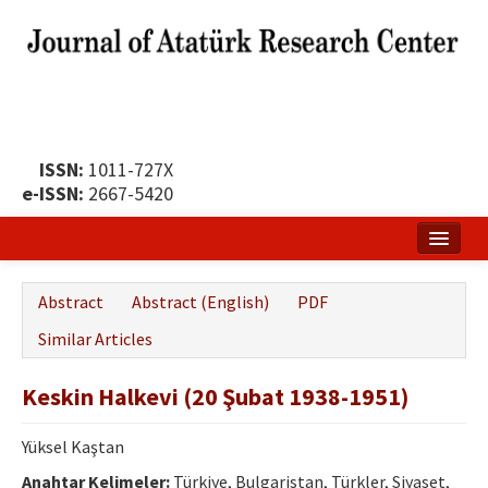
ISSN:
1011-727X
e-ISSN:
2667-5420
Home
Abstract
Abstract (English)
PDF
About
Similar Articles
Publication Policy
Keskin Halkevi (20 Şubat 1938-1951)
Boards of the Journal
Yüksel Kaştan
Publication Principles
Anahtar Kelimeler:
Türkiye, Bulgaristan, Türkler, Siyaset,