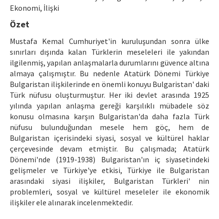
Ethical Principles
Ekonomi, İlişki
Author's Guide
Özet
Mustafa Kemal Cumhuriyet'in kuruluşundan sonra ülke
Refereeing Guide
sınırları dışında kalan Türklerin meseleleri ile yakından
Contact Us
ilgilenmiş, yapılan anlaşmalarla durumlarını güvence altına
almaya çalışmıştır. Bu nedenle Atatürk Dönemi Türkiye
Bulgaristan ilişkilerinde en önemli konuyu Bulgaristan' daki
Türk nüfusu oluşturmuştur. Her iki devlet arasında 1925
yılında yapılan anlaşma gereği karşılıklı mübadele söz
konusu olmasına karşın Bulgaristan'da daha fazla Türk
nüfusu bulunduğundan mesele hem göç, hem de
Bulgaristan içerisindeki siyasi, sosyal ve kültürel haklar
çerçevesinde devam etmiştir. Bu çalışmada; Atatürk
Dönemi'nde (1919-1938) Bulgaristan'ın iç siyasetindeki
gelişmeler ve Türkiye'ye etkisi, Türkiye ile Bulgaristan
arasındaki siyasi ilişkiler, Bulgaristan Türkleri' nin
problemleri, sosyal ve kültürel meseleler ile ekonomik
ilişkiler ele alınarak incelenmektedir.