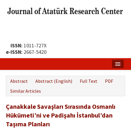
ISSN:
1011-727X
e-ISSN:
2667-5420
Home
Abstract
Abstract (English)
Full Text
PDF
About
Similar Articles
Publication Policy
Çanakkale Savaşları Sırasında Osmanlı
Boards of the Journal
Hükümeti’ni ve Padişahı İstanbul’dan
Publication Principles
Taşıma Planları