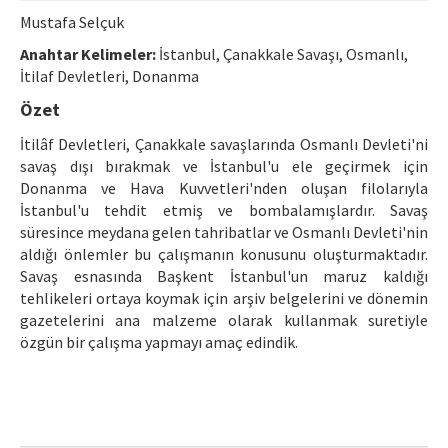
Ethical Principles
Mustafa Selçuk
Author's Guide
Anahtar Kelimeler:
İstanbul, Çanakkale Savaşı, Osmanlı,
İtilaf Devletleri, Donanma
Refereeing Guide
Özet
Contact Us
İtilâf Devletleri, Çanakkale savaşlarında Osmanlı Devleti'ni
savaş dışı bırakmak ve İstanbul'u ele geçirmek için
Donanma ve Hava Kuvvetleri'nden oluşan filolarıyla
İstanbul'u tehdit etmiş ve bombalamışlardır. Savaş
süresince meydana gelen tahribatlar ve Osmanlı Devleti'nin
aldığı önlemler bu çalışmanın konusunu oluşturmaktadır.
Savaş esnasında Başkent İstanbul'un maruz kaldığı
tehlikeleri ortaya koymak için arşiv belgelerini ve dönemin
gazetelerini ana malzeme olarak kullanmak suretiyle
özgün bir çalışma yapmayı amaç edindik.