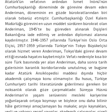
Atatürk’ün vefatının ardından İsmet İnönü’nün
Cumhurbaşkanlığı döneminde de görevine devam eden
Anderiman, döneminin en gözde bürokratlarından biri
olarak tebarüz etmiştir. Cumhurbaşkanlığı Özel Kalem
Müdürlüğü görevini en uzun müddet sürdüren bürokrat olan
Anderiman, 1945’te bu görevden alınarak Dışişleri
Bakanlığına iade edilmiş ve ardından diplomasi alanına
kaydırılmıştır. 1946-1957 yıllarında Türkiye’nin Oslo Orta
Elçisi, 1957-1959 yıllarında Türkiye’nin Tokyo Büyükelçisi
olarak hizmet veren Anderiman, Tokyo’daki görevi devam
ettiği esnada hayatını kaybetmiştir. Vefatı nedeniyle kısa bir
süre Türk basınında yer alan Anderiman, daha sonra tarih
galerisinin karanlık koridorlarında unutulmuş ve bugüne
kadar Atatürk Ansiklopedisi maddesi dışında hiçbir
akademik çalışmaya konu olmamıştır. Bu husus, Türkiye
Cumhuriyeti tarihi literatüründe giderilmesi gereken bir
noksanlık olarak göze çarpmaktadır. Süreyya Hüsnü
Anderiman’ın yaşam serüvenini mesleki kariyerine
yoğunlaşarak ortaya koymayı ve böylece onu daha bilinir
hâle getirmeyi amaçlamayan bu makale; arşiv kaynakları,
yerli ve yabancı resmî yayınlar, akademik çalışmalar, süreli