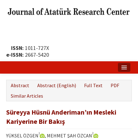
ISSN:
1011-727X
e-ISSN:
2667-5420
Home
Abstract
Abstract (English)
Full Text
PDF
About
Similar Articles
Publication Policy
Süreyya Hüsnü Anderiman’ın Mesleki
Boards of the Journal
Kariyerine Bir Bakış
Publication Principles
1
2
YÜKSEL ÖZGEN
, MEHMET ŞAH ÖZCAN