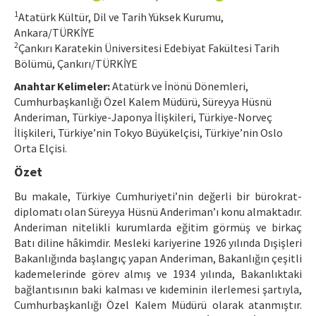
Ethical Principles
1
Atatürk Kültür, Dil ve Tarih Yüksek Kurumu,
Author's Guide
Ankara/TÜRKİYE
2
Çankırı Karatekin Üniversitesi Edebiyat Fakültesi Tarih
Refereeing Guide
Bölümü, Çankırı/TÜRKİYE
Anahtar Kelimeler:
Atatürk ve İnönü Dönemleri,
Contact Us
Cumhurbaşkanlığı Özel Kalem Müdürü, Süreyya Hüsnü
Anderiman, Türkiye-Japonya İlişkileri, Türkiye-Norveç
İlişkileri, Türkiye’nin Tokyo Büyükelçisi, Türkiye’nin Oslo
Orta Elçisi.
Özet
Bu makale, Türkiye Cumhuriyeti’nin değerli bir bürokrat-
diplomatı olan Süreyya Hüsnü Anderiman’ı konu almaktadır.
Anderiman nitelikli kurumlarda eğitim görmüş ve birkaç
Batı diline hâkimdir. Mesleki kariyerine 1926 yılında Dışişleri
Bakanlığında başlangıç yapan Anderiman, Bakanlığın çeşitli
kademelerinde görev almış ve 1934 yılında, Bakanlıktaki
bağlantısının baki kalması ve kıdeminin ilerlemesi şartıyla,
Cumhurbaşkanlığı Özel Kalem Müdürü olarak atanmıştır.